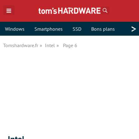
Rechercher
>
Windows
Smartphones
SSD
Bons plans
Tomshardware.fr
Intel
Page 6