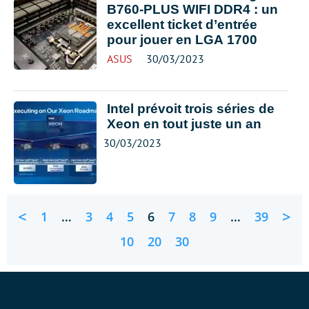
B760-PLUS WIFI DDR4 : un
excellent ticket d’entrée
pour jouer en LGA 1700
ASUS
30/03/2023
Intel prévoit trois séries de
Xeon en tout juste un an
30/03/2023
<
>
1
…
3
4
5
6
7
8
9
…
39
10
20
30