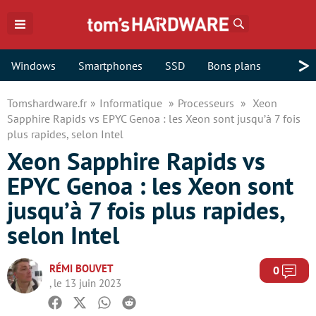
Rechercher
>
Windows
Smartphones
SSD
Bons plans
Tomshardware.fr
Informatique
Processeurs
Xeon
Sapphire Rapids vs EPYC Genoa : les Xeon sont jusqu’à 7 fois
plus rapides, selon Intel
Xeon Sapphire Rapids vs
EPYC Genoa : les Xeon sont
jusqu’à 7 fois plus rapides,
selon Intel
RÉMI BOUVET
Com
0
, le 13 juin 2023
Facebook
Twitter
Whatsapp
Reddit