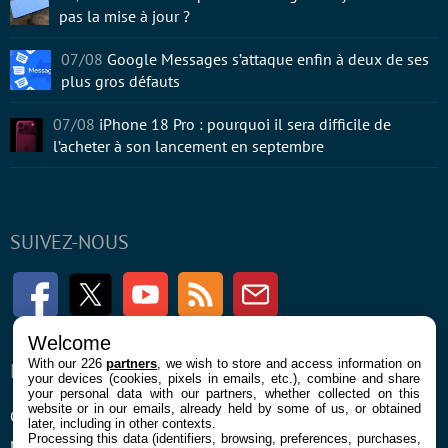
pas la mise à jour ?
07/08
Google Messages s’attaque enfin à deux de ses
plus gros défauts
07/08
iPhone 18 Pro : pourquoi il sera difficile de
l’acheter à son lancement en septembre
SUIVEZ-NOUS
Facebook
Twitter
Youtube
RSS
Newsletter
Welcome
With our 226
partners
, we wish to store and access information on
ENTREPRISE
À PROPOS
your devices (cookies, pixels in emails, etc.), combine and share
your personal data with our partners, whether collected on this
website or in our emails, already held by some of us, or obtained
Confidentialité et Cookies
Contact
later, including in other contexts.
Processing this data (identifiers, browsing, preferences, purchases,
Mentions légales et CGU