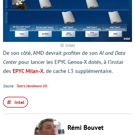
© Intel
De son côté, AMD devrait profiter de son
AI and Data
Center
pour lancer les EPYC Genoa-X dotés, à l’instar
des
EPYC Milan-X
, de cache L3 supplémentaire.
Source :
Tom’s Hardware US
Intel
Rémi Bouvet