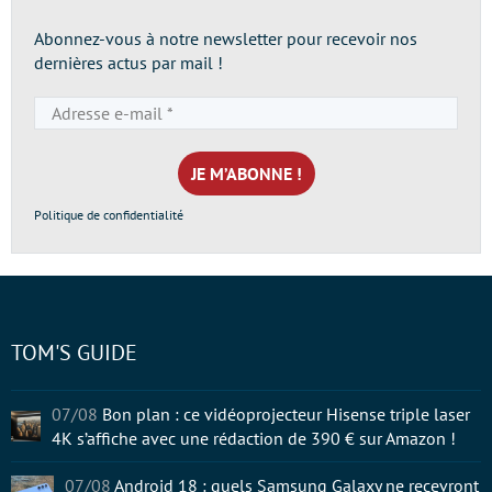
Abonnez-vous à notre newsletter pour recevoir nos
dernières actus par mail !
Adresse
e-
mail
*
Politique de confidentialité
TOM'S GUIDE
07/08
Bon plan : ce vidéoprojecteur Hisense triple laser
4K s’affiche avec une rédaction de 390 € sur Amazon !
07/08
Android 18 : quels Samsung Galaxy ne recevront