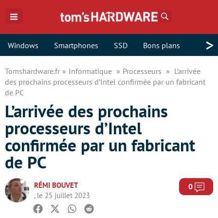
Rechercher
>
Windows
Smartphones
SSD
Bons plans
Tomshardware.fr
Informatique
Processeurs
L’arrivée
des prochains processeurs d’Intel confirmée par un fabricant
de PC
L’arrivée des prochains
processeurs d’Intel
confirmée par un fabricant
de PC
RÉMI BOUVET
Com
0
, le 25 juillet 2023
Facebook
Twitter
Whatsapp
Reddit