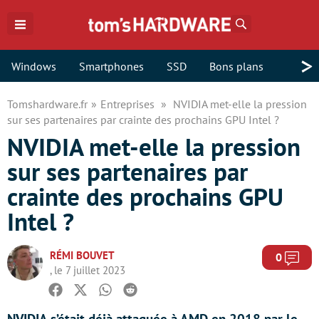
Rechercher
>
Windows
Smartphones
SSD
Bons plans
Tomshardware.fr
Entreprises
NVIDIA met-elle la pression
sur ses partenaires par crainte des prochains GPU Intel ?
NVIDIA met-elle la pression
sur ses partenaires par
crainte des prochains GPU
Intel ?
RÉMI BOUVET
Com
0
, le 7 juillet 2023
Facebook
Twitter
Whatsapp
Reddit