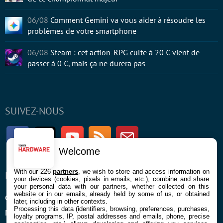
06/08
Comment Gemini va vous aider à résoudre les
problèmes de votre smartphone
06/08
Steam : cet action-RPG culte à 20 € vient de
passer à 0 €, mais ça ne durera pas
SUIVEZ-NOUS
Facebook
Twitter
Youtube
RSS
Newsletter
Welcome
With our 226
partners
, we wish to store and access information on
ENTREPRISE
À PROPOS
your devices (cookies, pixels in emails, etc.), combine and share
your personal data with our partners, whether collected on this
website or in our emails, already held by some of us, or obtained
Confidentialité et Cookies
Contact
later, including in other contexts.
Processing this data (identifiers, browsing, preferences, purchases,
Mentions légales et CGU
loyalty programs, IP, postal addresses and emails, phone, precise