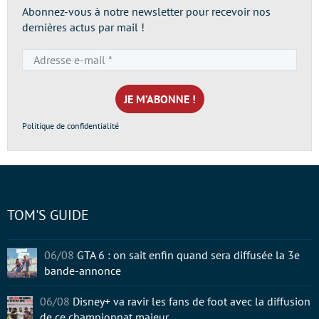
Abonnez-vous à notre newsletter pour recevoir nos
dernières actus par mail !
Adresse
e-
mail
*
Politique de confidentialité
TOM'S GUIDE
06/08
GTA 6 : on sait enfin quand sera diffusée la 3e
bande-annonce
06/08
Disney+ va ravir les fans de foot avec la diffusion
de ce championnat majeur