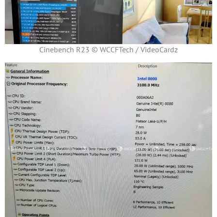
Cinebench R23 © WCCFTech / VideoCardz