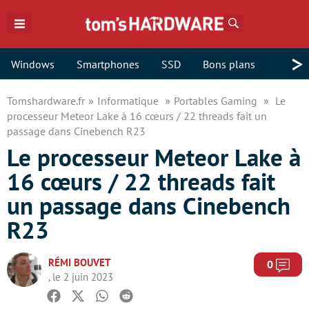
Rechercher
>
Windows
Smartphones
SSD
Bons plans
Tomshardware.fr
Informatique
Portables Gaming
Le
processeur Meteor Lake à 16 cœurs / 22 threads fait un
passage dans Cinebench R23
Le processeur Meteor Lake à
16 cœurs / 22 threads fait
un passage dans Cinebench
R23
RÉMI BOUVET
Com
0
, le 2 juin 2023
Facebook
Twitter
Whatsapp
Reddit