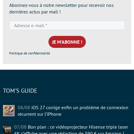
Abonnez-vous à notre newsletter pour recevoir nos
dernières actus par mail !
Adresse
e-
mail
*
Politique de confidentialité
TOM'S GUIDE
08/08
iOS 27 corrige enfin un problème de connexion
récurrent sur l’iPhone
07/08
Bon plan : ce vidéoprojecteur Hisense triple laser
4K s’affiche avec une rédaction de 390 € sur Amazon !