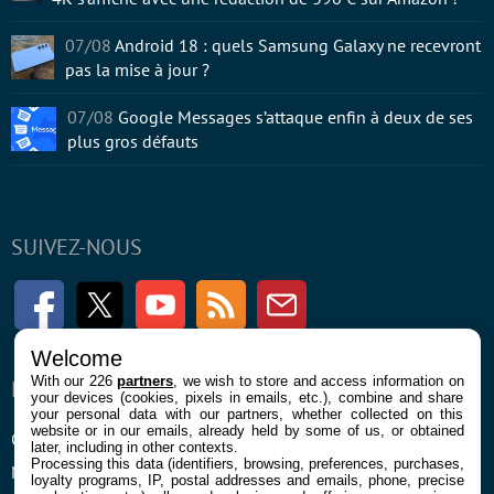
07/08
Android 18 : quels Samsung Galaxy ne recevront
pas la mise à jour ?
07/08
Google Messages s’attaque enfin à deux de ses
plus gros défauts
SUIVEZ-NOUS
Facebook
Twitter
Youtube
RSS
Newsletter
Welcome
With our 226
partners
, we wish to store and access information on
ENTREPRISE
À PROPOS
your devices (cookies, pixels in emails, etc.), combine and share
your personal data with our partners, whether collected on this
website or in our emails, already held by some of us, or obtained
Confidentialité et Cookies
Contact
later, including in other contexts.
Processing this data (identifiers, browsing, preferences, purchases,
Mentions légales et CGU
loyalty programs, IP, postal addresses and emails, phone, precise