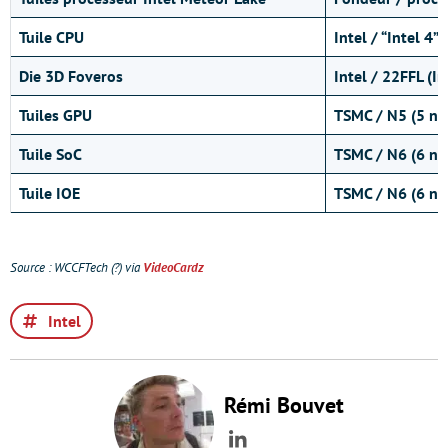
Tuile CPU
Intel / “Intel 4”
Die 3D Foveros
Intel / 22FFL (In
Tuiles GPU
TSMC / N5 (5 n
Tuile SoC
TSMC / N6 (6 n
Tuile IOE
TSMC / N6 (6 n
Source : WCCFTech (?) via
VideoCardz
Intel
Rémi Bouvet