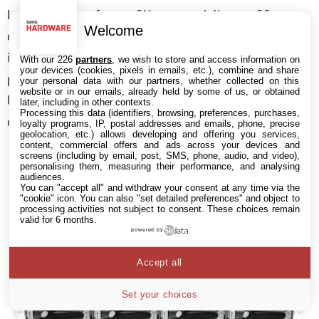
Les serveurs au format 2U peuvent héberger 20
Welcome
disques 2,5″ installés horizontalement ou 24 disques
installés verticalement. Notons que les fonds de
With our 226
partners
, we wish to store and access information on
your devices (cookies, pixels in emails, etc.), combine and share
paniers et les baies prennent moins de place que sur
your personal data with our partners, whether collected on this
website or in our emails, already held by some of us, or obtained
les systèmes 3,5″, les disques 2,5″ affichant des
later, including in other contexts.
Processing this data (identifiers, browsing, preferences, purchases,
dimensions bien plus petites.
loyalty programs, IP, postal addresses and emails, phone, precise
geolocation, etc.) allows developing and offering you services,
content, commercial offers and ads across your devices and
screens (including by email, post, SMS, phone, audio, and video),
personalising them, measuring their performance, and analysing
audiences.
You can "accept all" and withdraw your consent at any time via the
"cookie" icon
. You can also "set detailed preferences" and object to
processing activities not subject to consent. These choices remain
valid for 6 months.
powered by
Accept all
Set your choices