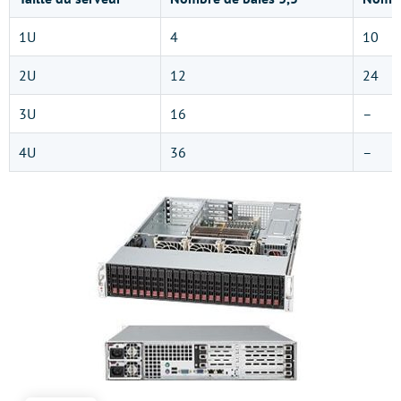
1U
4
10
2U
12
24
3U
16
–
4U
36
–