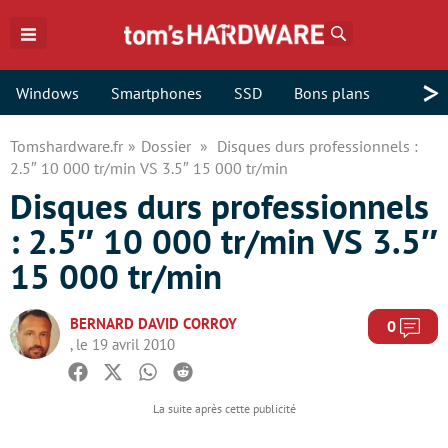
Rechercher
>
Windows
Smartphones
SSD
Bons plans
Tomshardware.fr
Dossier
Disques durs professionnels :
2.5″ 10 000 tr/min VS 3.5″ 15 000 tr/min
Disques durs professionnels
: 2.5″ 10 000 tr/min VS 3.5″
15 000 tr/min
BERNARD DAVID CORROY
Com
0
, le 19 avril 2010
Facebook
Twitter
Whatsapp
Reddit