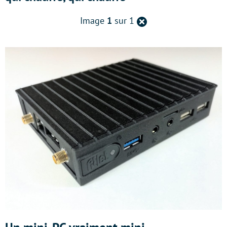
Retour
Image
1
sur 1
à
la
page
précédente