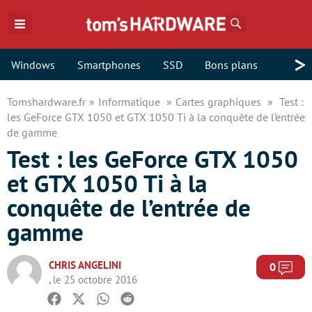
Rechercher
>
Windows
Smartphones
SSD
Bons plans
Tomshardware.fr
Informatique
Cartes graphiques
Test :
les GeForce GTX 1050 et GTX 1050 Ti à la conquête de l’entrée
de gamme
Test : les GeForce GTX 1050
et GTX 1050 Ti à la
conquête de l’entrée de
gamme
CHRIS ANGELINI
Com
0
, le 25 octobre 2016
Facebook
Twitter
Whatsapp
Reddit