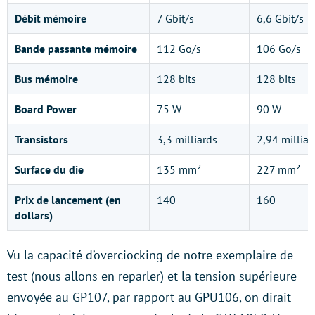
Débit mémoire
7 Gbit/s
6,6 Gbit/s
Bande passante mémoire
112 Go/s
106 Go/s
Bus mémoire
128 bits
128 bits
Board Power
75 W
90 W
Transistors
3,3 milliards
2,94 milliar
Surface du die
135 mm²
227 mm²
Prix de lancement (en
140
160
dollars)
Vu la capacité d’overciocking de notre exemplaire de
test (nous allons en reparler) et la tension supérieure
envoyée au GP107, par rapport au GPU106, on dirait