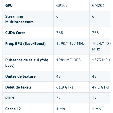
GPU
GP107
GM206
Streaming
6
6
Multiprocessors
CUDA Cores
768
768
Fréq. GPU (Base/Boost)
1290/1392 MHz
1024/1188
MHz
Puissance de calcul (fréq.
1981 MFLOPS
1573 MFLO
base)
Unités de texture
48
48
Débit de texels
61,9 GT/s
49,2 GT/s
ROPs
32
32
Cache L2
1 Mo
1 Mo