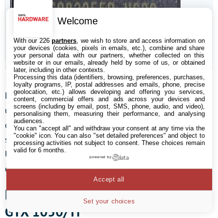
Welcome
With our 226
partners
, we wish to store and access information on
your devices (cookies, pixels in emails, etc.), combine and share
your personal data with our partners, whether collected on this
website or in our emails, already held by some of us, or obtained
later, including in other contexts.
Processing this data (identifiers, browsing, preferences, purchases,
loyalty programs, IP, postal addresses and emails, phone, precise
geolocation, etc.) allows developing and offering you services,
La GeForce GTX 1050 Ti possède 4 Go de mémoire et
content, commercial offers and ads across your devices and
screens (including by email, post, SMS, phone, audio, and video),
utilise quatre modules Samsung K4G80325FB-HC25
personalising them, measuring their performance, and analysing
audiences.
d’une capacité de huit gigabits (32 x 256 Mbits) qui
You can "accept all" and withdraw your consent at any time via the
"cookie" icon
. You can also "set detailed preferences" and object to
supportent une tension allant de 1,305 à 1,597 Volt.
processing activities not subject to consent. These choices remain
valid for 6 months.
Un overclocking de ces dernières est envisageable si
powered by
on veille à ne pas dépasser une température de 85°C.
Accept all
Notre méthode de test des GeForce
Set your choices
GTX 1050/Ti