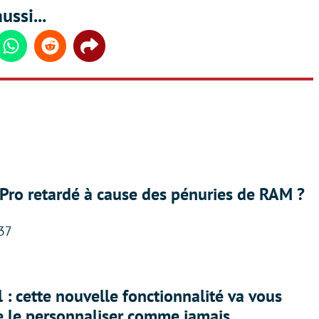
ussi...
din
Whatsapp
Reddit
Share
Pro retardé à cause des pénuries de RAM ?
:37
 : cette nouvelle fonctionnalité va vous
e le personnaliser comme jamais