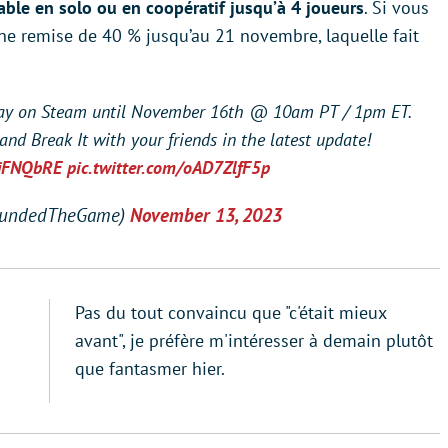
ble en solo ou en coopératif jusqu’à 4 joueurs
. Si vous
 une remise de 40 % jusqu’au 21 novembre, laquelle fait
lay on Steam until November 16th @ 10am PT / 1pm ET.
nd Break It with your friends in the latest update!
fjFNQbRE
pic.twitter.com/oAD7ZlfF5p
oundedTheGame)
November 13, 2023
Pas du tout convaincu que "c'était mieux
avant", je préfère m'intéresser à demain plutôt
que fantasmer hier.