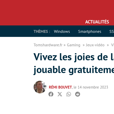
ACTUALITÉS
THÈMES :
Windows
Smartphones
S
Tomshardware.fr
Gaming
Jeux-vidéo
V
Vivez les joies de
jouable gratuitem
RÉMI BOUVET
, le 14 novembre 2023
Facebook
Twitter
Whatsapp
Reddit