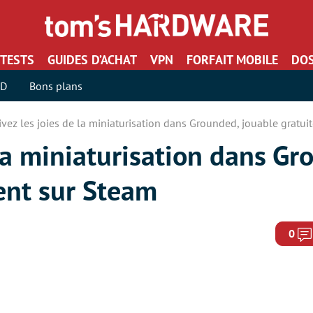
TESTS
GUIDES D’ACHAT
VPN
FORFAIT MOBILE
DOS
SD
Bons plans
ivez les joies de la miniaturisation dans Grounded, jouable gratu
 la miniaturisation dans Gr
ent sur Steam
0