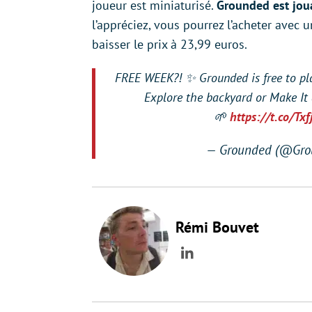
joueur est miniaturisé.
Grounded est joua
l’appréciez, vous pourrez l’acheter avec
baisser le prix à 23,99 euros.
FREE WEEK?! ✨ Grounded is free to p
Explore the backyard or Make It a
🌱
https://t.co/Tx
— Grounded (@Gr
Rémi Bouvet
LinkedIn