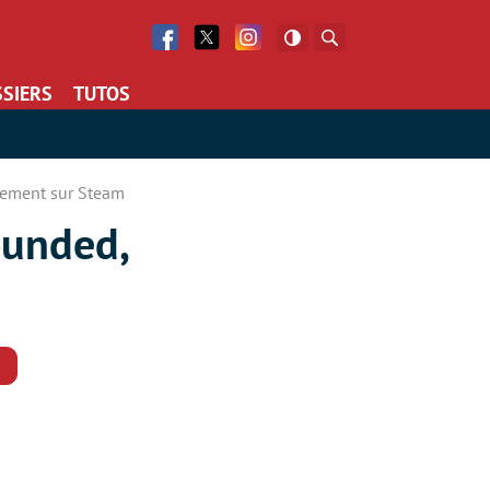
Facebook
Twitter
Facebook
Rechercher
SIERS
TUTOS
itement sur Steam
ounded,
Commentaires