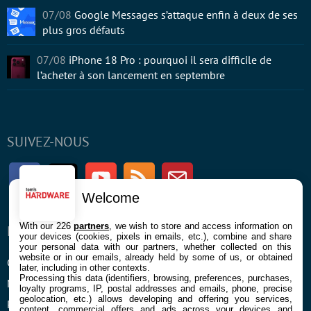
07/08
Google Messages s’attaque enfin à deux de ses
plus gros défauts
07/08
iPhone 18 Pro : pourquoi il sera difficile de
l’acheter à son lancement en septembre
SUIVEZ-NOUS
Facebook
Twitter
Youtube
RSS
Newsletter
Welcome
With our 226
partners
, we wish to store and access information on
ENTREPRISE
À PROPOS
your devices (cookies, pixels in emails, etc.), combine and share
your personal data with our partners, whether collected on this
website or in our emails, already held by some of us, or obtained
Confidentialité et Cookies
Contact
later, including in other contexts.
Processing this data (identifiers, browsing, preferences, purchases,
Mentions légales et CGU
loyalty programs, IP, postal addresses and emails, phone, precise
geolocation, etc.) allows developing and offering you services,
Préférences Cookies
content, commercial offers and ads across your devices and