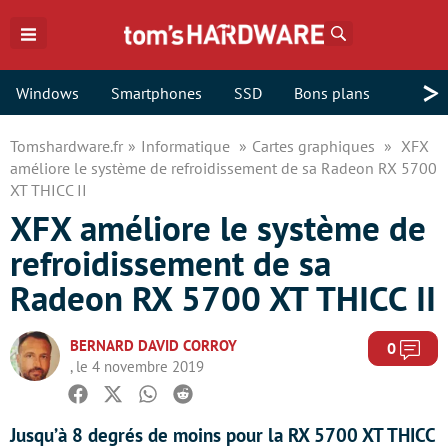
Rechercher
>
Windows
Smartphones
SSD
Bons plans
Tomshardware.fr
Informatique
Cartes graphiques
XFX
améliore le système de refroidissement de sa Radeon RX 5700
XT THICC II
XFX améliore le système de
refroidissement de sa
Radeon RX 5700 XT THICC II
BERNARD DAVID CORROY
Com
0
, le 4 novembre 2019
Facebook
Twitter
Whatsapp
Reddit
Jusqu’à 8 degrés de moins pour la RX 5700 XT THICC