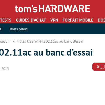
TESTS
GUIDES D’ACHAT
VPN
FORFAIT MOBILE
DOS
SD
Bons plans
Telecom
4 clés USB Wi-Fi 802.11ac au banc d’essai
02.11ac au banc d’essai
0
e 2015