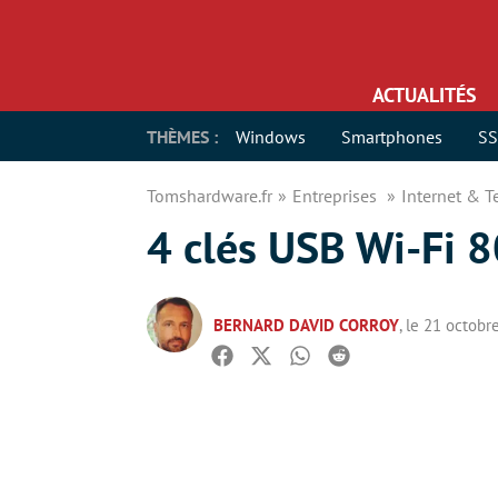
ACTUALITÉS
THÈMES :
Windows
Smartphones
S
Tomshardware.fr
Entreprises
Internet & 
4 clés USB Wi-Fi 8
BERNARD DAVID CORROY
, le 21 octobr
Facebook
Twitter
Whatsapp
Reddit