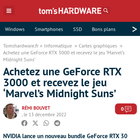
Rechercher
>
Windows
Smartphones
SSD
Bons plans
Tomshardware.fr
Informatique
Cartes graphiques
Achetez une GeForce RTX 3000 et recevez le jeu ‘Marvel’s
Midnight Suns’
Achetez une GeForce RTX
3000 et recevez le jeu
‘Marvel’s Midnight Suns’
RÉMI BOUVET
Com
0
, le 13 décembre 2022
Facebook
Twitter
Whatsapp
Reddit
NVIDIA lance un nouveau bundle GeForce RTX 30