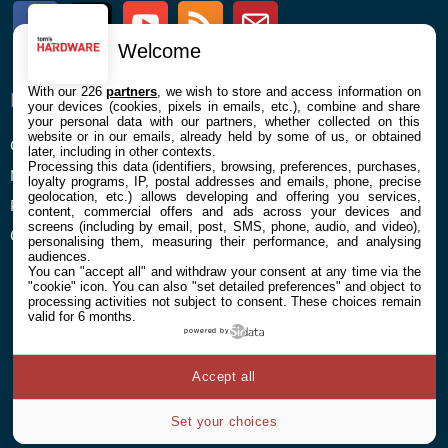
Facebook
Twitter
Youtube
RSS
Newsletter
Welcome
With our 226
partners
, we wish to store and access information on
ENTREPRISE
À PROPOS
your devices (cookies, pixels in emails, etc.), combine and share
your personal data with our partners, whether collected on this
website or in our emails, already held by some of us, or obtained
Confidentialité et Cookies
Contact
later, including in other contexts.
Processing this data (identifiers, browsing, preferences, purchases,
Mentions légales et CGU
loyalty programs, IP, postal addresses and emails, phone, precise
geolocation, etc.) allows developing and offering you services,
Préférences Cookies
content, commercial offers and ads across your devices and
screens (including by email, post, SMS, phone, audio, and video),
Qui sommes nous
personalising them, measuring their performance, and analysing
audiences.
You can "accept all" and withdraw your consent at any time via the
"cookie" icon
. You can also "set detailed preferences" and object to
processing activities not subject to consent. These choices remain
valid for 6 months.
powered by
© 2026 Galaxie Media Tous droits réservés
Accept all
Set your choices