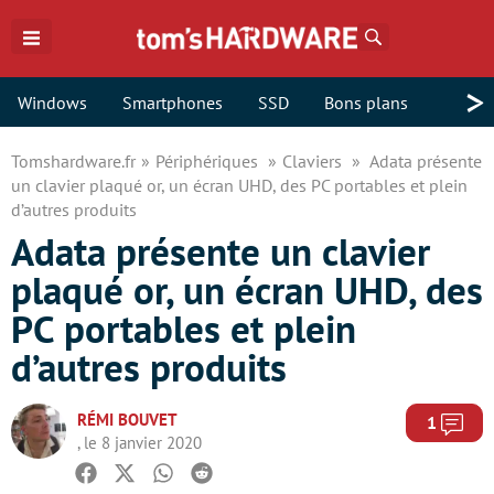
Rechercher
>
Windows
Smartphones
SSD
Bons plans
Tomshardware.fr
Périphériques
Claviers
Adata présente
un clavier plaqué or, un écran UHD, des PC portables et plein
d’autres produits
Adata présente un clavier
plaqué or, un écran UHD, des
PC portables et plein
d’autres produits
RÉMI BOUVET
Com
1
, le 8 janvier 2020
Facebook
Twitter
Whatsapp
Reddit