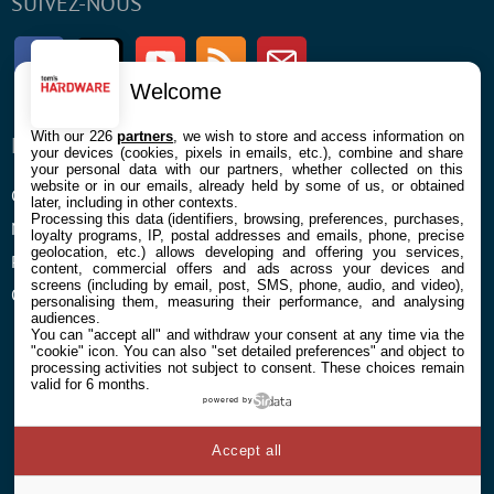
SUIVEZ-NOUS
Facebook
Twitter
Youtube
RSS
Newsletter
Welcome
With our 226
partners
, we wish to store and access information on
ENTREPRISE
À PROPOS
your devices (cookies, pixels in emails, etc.), combine and share
your personal data with our partners, whether collected on this
website or in our emails, already held by some of us, or obtained
Confidentialité et Cookies
Contact
later, including in other contexts.
Processing this data (identifiers, browsing, preferences, purchases,
Mentions légales et CGU
loyalty programs, IP, postal addresses and emails, phone, precise
geolocation, etc.) allows developing and offering you services,
Préférences Cookies
content, commercial offers and ads across your devices and
screens (including by email, post, SMS, phone, audio, and video),
Qui sommes nous
personalising them, measuring their performance, and analysing
audiences.
You can "accept all" and withdraw your consent at any time via the
"cookie" icon
. You can also "set detailed preferences" and object to
processing activities not subject to consent. These choices remain
valid for 6 months.
powered by
© 2026 Galaxie Media Tous droits réservés
Accept all