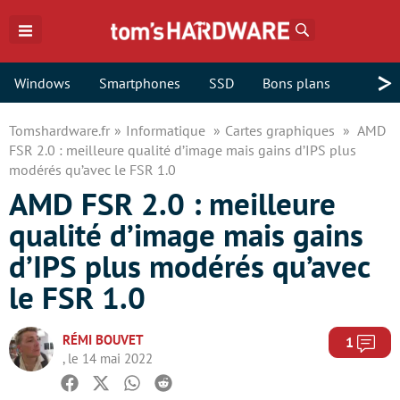
Rechercher
>
Windows
Smartphones
SSD
Bons plans
Tomshardware.fr
Informatique
Cartes graphiques
AMD
FSR 2.0 : meilleure qualité d’image mais gains d’IPS plus
modérés qu’avec le FSR 1.0
AMD FSR 2.0 : meilleure
qualité d’image mais gains
d’IPS plus modérés qu’avec
le FSR 1.0
RÉMI BOUVET
Com
1
, le 14 mai 2022
Facebook
Twitter
Whatsapp
Reddit