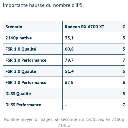
importante hausse du nombre d’IPS.
Scénario
Radeon RX 6700 XT
Ge
2160p native
35,1
35
FSR 1.0 Qualité
60,8
57
FSR 1.0 Performance
79,7
74
FSR 2.0 Qualité
51,4
52
FSR 2.0 Performance
67,5
67
DLSS Qualité
–
52
DLSS Performance
–
76
Nombre moyen d’images par seconde sur
Deathloop
en 2160p
/ Ultra