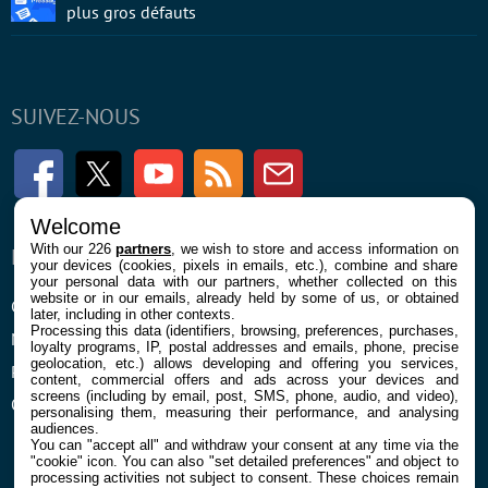
plus gros défauts
SUIVEZ-NOUS
Facebook
Twitter
Youtube
RSS
Newsletter
Welcome
With our 226
partners
, we wish to store and access information on
ENTREPRISE
À PROPOS
your devices (cookies, pixels in emails, etc.), combine and share
your personal data with our partners, whether collected on this
website or in our emails, already held by some of us, or obtained
Confidentialité et Cookies
Contact
later, including in other contexts.
Processing this data (identifiers, browsing, preferences, purchases,
Mentions légales et CGU
loyalty programs, IP, postal addresses and emails, phone, precise
geolocation, etc.) allows developing and offering you services,
Préférences Cookies
content, commercial offers and ads across your devices and
screens (including by email, post, SMS, phone, audio, and video),
Qui sommes nous
personalising them, measuring their performance, and analysing
audiences.
You can "accept all" and withdraw your consent at any time via the
"cookie" icon
. You can also "set detailed preferences" and object to
processing activities not subject to consent. These choices remain