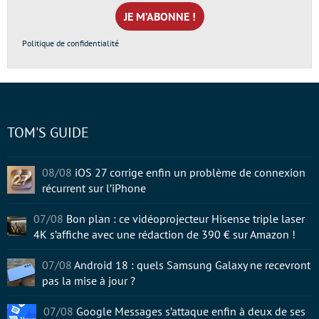
mail
*
Politique de confidentialité
TOM'S GUIDE
08/08
iOS 27 corrige enfin un problème de connexion
récurrent sur l’iPhone
07/08
Bon plan : ce vidéoprojecteur Hisense triple laser
4K s’affiche avec une rédaction de 390 € sur Amazon !
07/08
Android 18 : quels Samsung Galaxy ne recevront
pas la mise à jour ?
07/08
Google Messages s’attaque enfin à deux de ses