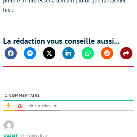
préfère m'intéresser à demain plutôt que fantasmer
hier.
La rédaction vous conseille aussi...
Facebook
Messenger
Twitter
Linkedin
Whatsapp
Reddit
Shar
1
COMMENTAIRE
plus ancien
wazarf
4 années il y a