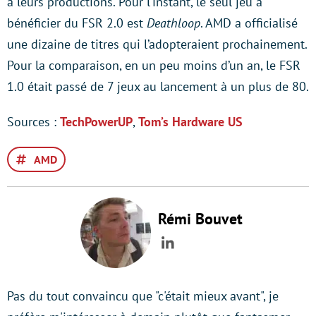
à leurs productions. Pour l’instant, le seul jeu à
bénéficier du FSR 2.0 est
Deathloop
. AMD a officialisé
une dizaine de titres qui l’adopteraient prochainement.
Pour la comparaison, en un peu moins d’un an, le FSR
1.0 était passé de 7 jeux au lancement à un plus de 80.
Sources :
TechPowerUP
,
Tom’s Hardware US
AMD
Rémi Bouvet
LinkedIn
Pas du tout convaincu que "c'était mieux avant", je