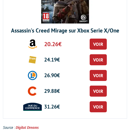
Assassin's Creed Mirage sur Xbox Serie X/One
20.26€
VOIR
24.19€
VOIR
26.90€
VOIR
29.88€
VOIR
31.26€
VOIR
Source :
Digital Dreams