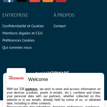
ENTREPRISE
À PROPOS
Confidentialité et Cookies
Contact
Mentions légales et CGU
Préférences Cookies
Qui sommes nous
© 2026 Galaxie Media Tous droits réservés
Welcome
With our 226
partners
, we wish to store and access information on
your devices (cookies, pixels in emails, etc.), combine and share
your personal data with our partners, whether collected on this
website or in our emails, already held by some of us, or obtained
later, including in other contexts.
Processing this data (identifiers, browsing, preferences, purchases,