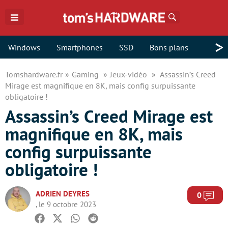
Rechercher
>
Windows
Smartphones
SSD
Bons plans
Tomshardware.fr
Gaming
Jeux-vidéo
Assassin’s Creed
Mirage est magnifique en 8K, mais config surpuissante
obligatoire !
Assassin’s Creed Mirage est
magnifique en 8K, mais
config surpuissante
obligatoire !
ADRIEN DEYRES
Com
0
, le 9 octobre 2023
Facebook
Twitter
Whatsapp
Reddit