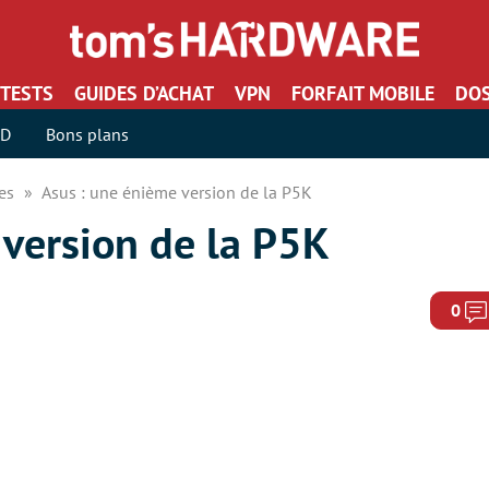
TESTS
GUIDES D’ACHAT
VPN
FORFAIT MOBILE
DOS
SD
Bons plans
res
Asus : une énième version de la P5K
 version de la P5K
0