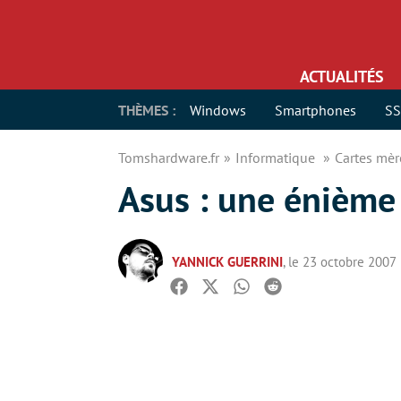
ACTUALITÉS
THÈMES :
Windows
Smartphones
S
Tomshardware.fr
Informatique
Cartes mè
Asus : une énième
YANNICK GUERRINI
, le 23 octobre 2007
Facebook
Twitter
Whatsapp
Reddit