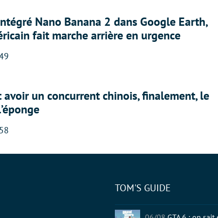
 intégré Nano Banana 2 dans Google Earth,
ricain fait marche arrière en urgence
:49
 avoir un concurrent chinois, finalement, le
 l’éponge
:58
TOM'S GUIDE
tter
06/08
GTA 6 : on sait