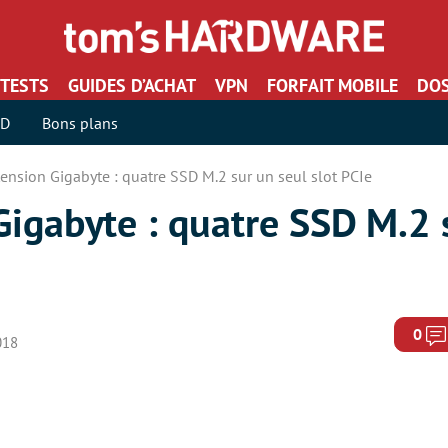
TESTS
GUIDES D’ACHAT
VPN
FORFAIT MOBILE
DOS
SD
Bons plans
tension Gigabyte : quatre SSD M.2 sur un seul slot PCIe
Gigabyte : quatre SSD M.2 
0
2018