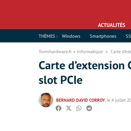
ACTUALITÉS
THÈMES :
Windows
Smartphones
S
Tomshardware.fr
Informatique
Carte d’ex
Carte d’extension 
slot PCIe
BERNARD DAVID CORROY
, le 4 juillet 
Facebook
Twitter
Whatsapp
Reddit