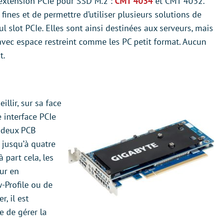
’extension PCIe pour SSD M.2 :
CMT 4034
et CMT 4032.
 fines et de permettre d’utiliser plusieurs solutions de
l slot PCIe. Elles sont ainsi destinées aux serveurs, mais
 avec espace restreint comme les PC petit format. Aucun
t.
llir, sur sa face
 interface PCIe
 deux PCB
 jusqu’à quatre
 part cela, les
ur en
-Profile ou de
r, il est
e de gérer la