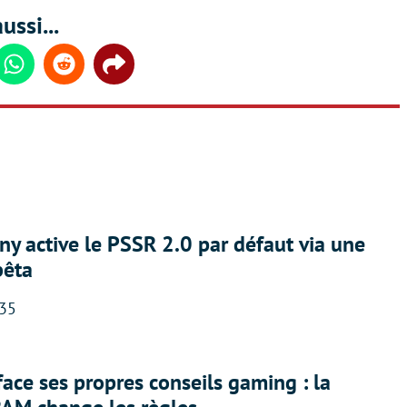
ussi...
din
Whatsapp
Reddit
Share
ny active le PSSR 2.0 par défaut via une
bêta
:35
face ses propres conseils gaming : la