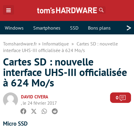
Rechercher
>
Windows
Smartphones
SSD
Bons plans
Tomshardware.fr
Informatique
Cartes SD : nouvelle
interface UHS-III officialisée à 624 Mo/s
Cartes SD : nouvelle
interface UHS-III officialisée
à 624 Mo/s
DAVID CIVERA
Com
0
, le 24 février 2017
Facebook
Twitter
Whatsapp
Reddit
Micro SSD