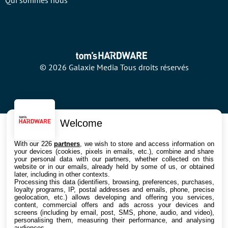
Qui sommes nous
© 2026 Galaxie Media Tous droits réservés
Welcome
With our 226
partners
, we wish to store and access information on
your devices (cookies, pixels in emails, etc.), combine and share
your personal data with our partners, whether collected on this
website or in our emails, already held by some of us, or obtained
later, including in other contexts.
Processing this data (identifiers, browsing, preferences, purchases,
loyalty programs, IP, postal addresses and emails, phone, precise
geolocation, etc.) allows developing and offering you services,
content, commercial offers and ads across your devices and
screens (including by email, post, SMS, phone, audio, and video),
personalising them, measuring their performance, and analysing
audiences.