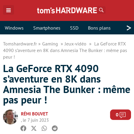
Rechercher
>
Windows
Smartphones
SSD
Bons plans
Tomshardware.fr
Gaming
Jeux-vidéo
La GeForce RTX
4090 s’aventure en 8K dans Amnesia The Bunker : même pas
peur !
La GeForce RTX 4090
s’aventure en 8K dans
Amnesia The Bunker : même
pas peur !
RÉMI BOUVET
Com
0
, le 7 juin 2023
Facebook
Twitter
Whatsapp
Reddit