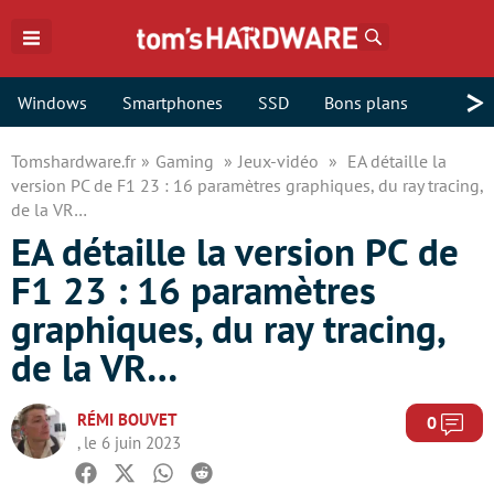
Rechercher
>
Windows
Smartphones
SSD
Bons plans
Tomshardware.fr
Gaming
Jeux-vidéo
EA détaille la
version PC de F1 23 : 16 paramètres graphiques, du ray tracing,
de la VR…
EA détaille la version PC de
F1 23 : 16 paramètres
graphiques, du ray tracing,
de la VR…
RÉMI BOUVET
Com
0
, le 6 juin 2023
Facebook
Twitter
Whatsapp
Reddit