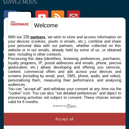
SUIVEZ-NOUS
Facebook
Twitter
Youtube
RSS
Newsletter
Welcome
With our 226
partners
, we wish to store and access information on
ENTREPRISE
À PROPOS
your devices (cookies, pixels in emails, etc.), combine and share
your personal data with our partners, whether collected on this
website or in our emails, already held by some of us, or obtained
Confidentialité et Cookies
Contact
later, including in other contexts.
Processing this data (identifiers, browsing, preferences, purchases,
Mentions légales et CGU
loyalty programs, IP, postal addresses and emails, phone, precise
geolocation, etc.) allows developing and offering you services,
Préférences Cookies
content, commercial offers and ads across your devices and
screens (including by email, post, SMS, phone, audio, and video),
Qui sommes nous
personalising them, measuring their performance, and analysing
audiences.
You can "accept all" and withdraw your consent at any time via the
"cookie" icon
. You can also "set detailed preferences" and object to
processing activities not subject to consent. These choices remain
valid for 6 months.
powered by
© 2026 Galaxie Media Tous droits réservés
Accept all