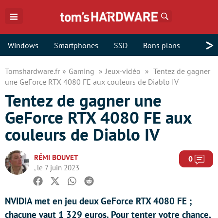
Rechercher
>
Windows
Smartphones
SSD
Bons plans
Tomshardware.fr
Gaming
Jeux-vidéo
Tentez de gagner
une GeForce RTX 4080 FE aux couleurs de Diablo IV
Tentez de gagner une
GeForce RTX 4080 FE aux
couleurs de Diablo IV
RÉMI BOUVET
Com
0
, le 7 juin 2023
Facebook
Twitter
Whatsapp
Reddit
NVIDIA met en jeu deux GeForce RTX 4080 FE ;
chacune vaut 1 329 euros. Pour tenter votre chance,