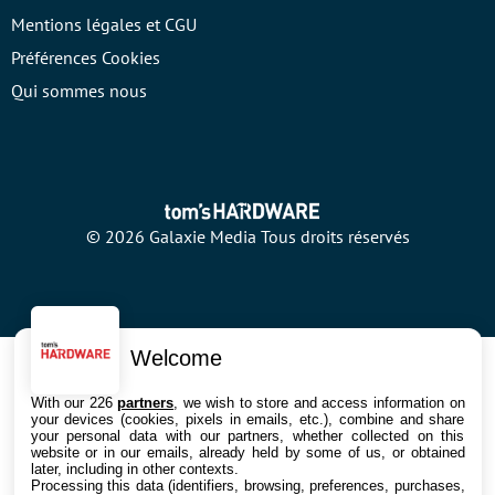
Mentions légales et CGU
Préférences Cookies
Qui sommes nous
© 2026 Galaxie Media Tous droits réservés
Welcome
With our 226
partners
, we wish to store and access information on
your devices (cookies, pixels in emails, etc.), combine and share
your personal data with our partners, whether collected on this
website or in our emails, already held by some of us, or obtained
later, including in other contexts.
Processing this data (identifiers, browsing, preferences, purchases,