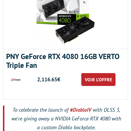
PNY GeForce RTX 4080 16GB VERTO
Triple Fan
2,116.65€
VOIR L’OFFRE
To celebrate the launch of
#DiabloIV
with DLSS 3,
we're giving away a NVIDIA GeForce RTX 4080 with
a custom Diablo backplate.