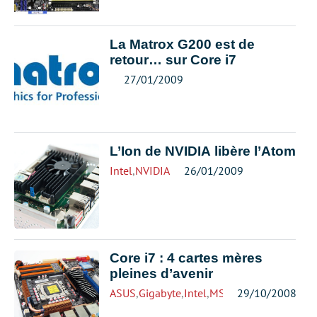
La Matrox G200 est de
retour… sur Core i7
27/01/2009
L’Ion de NVIDIA libère l’Atom
Intel
,
NVIDIA
26/01/2009
Core i7 : 4 cartes mères
pleines d’avenir
ASUS
,
Gigabyte
,
Intel
,
MSI
,
NVIDIA
29/10/2008