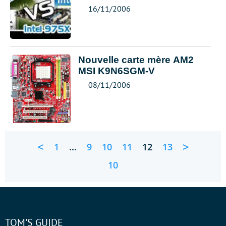
16/11/2006
Nouvelle carte mère AM2
MSI K9N6SGM-V
08/11/2006
<
>
1
…
9
10
11
12
13
10
TOM'S GUIDE