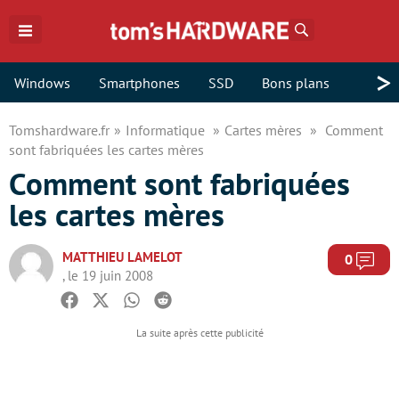
Rechercher
>
Windows
Smartphones
SSD
Bons plans
Tomshardware.fr
Informatique
Cartes mères
Comment
sont fabriquées les cartes mères
Comment sont fabriquées
les cartes mères
MATTHIEU LAMELOT
Com
0
, le 19 juin 2008
Facebook
Twitter
Whatsapp
Reddit