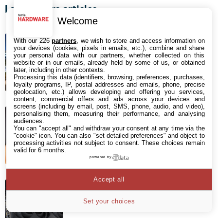
Les derniers articles
Welcome
CXMT : le fabricant chinois de
With our 226
partners
, we wish to store and access information on
mémoire DRAM affiche une
your devices (cookies, pixels in emails, etc.), combine and share
your personal data with our partners, whether collected on this
croissance insolente de plus de
website or in our emails, already held by some of us, or obtained
later, including in other contexts.
700%
Processing this data (identifiers, browsing, preferences, purchases,
loyalty programs, IP, postal addresses and emails, phone, precise
5 août 2026 17:04
geolocation, etc.) allows developing and offering you services,
content, commercial offers and ads across your devices and
screens (including by email, post, SMS, phone, audio, and video),
Des ados de 13 à 18 ans morts par
personalising them, measuring their performance, and analysing
audiences.
suicide : leurs parents tiennent les
You can "accept all" and withdraw your consent at any time via the
"cookie" icon
. You can also "set detailed preferences" and object to
réseaux sociaux pour responsables
processing activities not subject to consent. These choices remain
valid for 6 months.
5 août 2026 08:17
powered by
Gigabyte augmente ses prix de
Accept all
cartes graphiques de 20 à 40 %, un
Set your choices
revendeur annule des