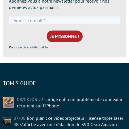
Abonnez-vous à notre newsletter pour recevoir nos
dernières actus par mail !
Adresse
e-
mail
*
Politique de confidentialité
TOM'S GUIDE
08/08
iOS 27 corrige enfin un problème de connexion
récurrent sur l’iPhone
07/08
Bon plan : ce vidéoprojecteur Hisense triple laser
4K s’affiche avec une rédaction de 390 € sur Amazon !