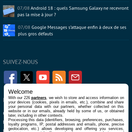
07/08
Android 18 : quels Samsung Galaxy ne recevront
pas la mise à jour ?
07/08
Google Messages s’attaque enfin à deux de ses
plus gros défauts
SUIVEZ-NOUS
Facebook
Twitter
Youtube
RSS
Newsletter
Welcome
With our 226
partners
, we wish to store and access information on
ENTREPRISE
À PROPOS
your devices (cookies, pixels in emails, etc.), combine and share
your personal data with our partners, whether collected on this
website or in our emails, already held by some of us, or obtained
Confidentialité et Cookies
Contact
later, including in other contexts.
Processing this data (identifiers, browsing, preferences, purchases,
Mentions légales et CGU
loyalty programs, IP, postal addresses and emails, phone, precise
geolocation, etc.) allows developing and offering you services,
Préférences Cookies