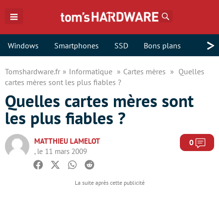
Rechercher
>
Windows
Smartphones
SSD
Bons plans
Tomshardware.fr
Informatique
Cartes mères
Quelles
cartes mères sont les plus fiables ?
Quelles cartes mères sont
les plus fiables ?
MATTHIEU LAMELOT
Com
0
, le 11 mars 2009
Facebook
Twitter
Whatsapp
Reddit