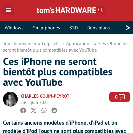
Rechercher
>
Windows
Smartphones
SSD
Bons plans
Tomshardware.fr
Logiciels
Applications
Ces iPhone ne
seront bientôt plus compatibles avec YouTube
Ces iPhone ne seront
bientôt plus compatibles
avec YouTube
CHARLES GOUIN-PEYROT
Com
0
, le 5 juin 2025
Facebook
Twitter
Whatsapp
Reddit
Certains anciens modèles d’iPhone, d’iPad et un
modèle d’iPod Touch ne sont plus compatibles avec