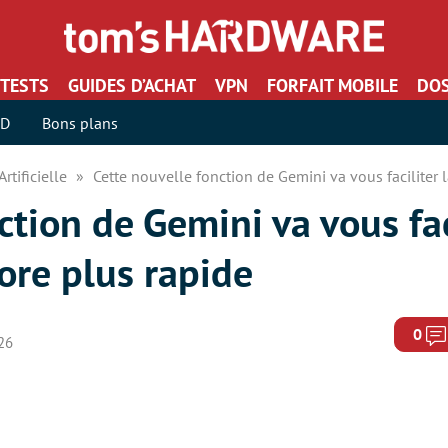
TESTS
GUIDES D’ACHAT
VPN
FORFAIT MOBILE
DOS
SD
Bons plans
Artificielle
Cette nouvelle fonction de Gemini va vous faciliter 
tion de Gemini va vous faci
ore plus rapide
0
026