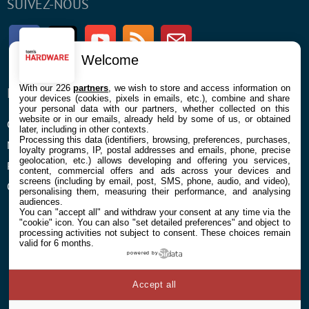
SUIVEZ-NOUS
Facebook
Twitter
Youtube
RSS
Newsletter
Welcome
With our 226
partners
, we wish to store and access information on
ENTREPRISE
À PROPOS
your devices (cookies, pixels in emails, etc.), combine and share
your personal data with our partners, whether collected on this
website or in our emails, already held by some of us, or obtained
Confidentialité et Cookies
Contact
later, including in other contexts.
Processing this data (identifiers, browsing, preferences, purchases,
Mentions légales et CGU
loyalty programs, IP, postal addresses and emails, phone, precise
geolocation, etc.) allows developing and offering you services,
Préférences Cookies
content, commercial offers and ads across your devices and
screens (including by email, post, SMS, phone, audio, and video),
Qui sommes nous
personalising them, measuring their performance, and analysing
audiences.
You can "accept all" and withdraw your consent at any time via the
"cookie" icon
. You can also "set detailed preferences" and object to
processing activities not subject to consent. These choices remain
valid for 6 months.
powered by
© 2026 Galaxie Media Tous droits réservés
Accept all