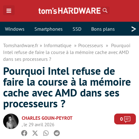
Rechercher
>
Windows
Smartphones
SSD
Bons plans
Tomshardware.fr
Informatique
Processeurs
Pourquoi
Intel refuse de faire la course à la mémoire cache avec AMD
dans ses processeurs ?
Pourquoi Intel refuse de
faire la course à la mémoire
cache avec AMD dans ses
processeurs ?
CHARLES GOUIN-PEYROT
Com
0
, le 29 avril 2026
Facebook
Twitter
Whatsapp
Reddit