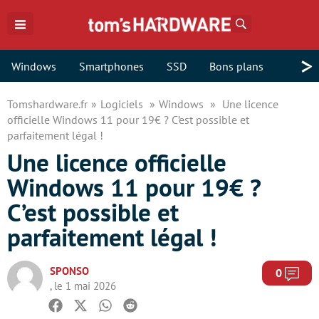
Rechercher
>
Windows
Smartphones
SSD
Bons plans
Tomshardware.fr
Logiciels
Windows
Une licence
officielle Windows 11 pour 19€ ? C’est possible et
parfaitement légal !
Une licence officielle
Windows 11 pour 19€ ?
C’est possible et
parfaitement légal !
SPONSO
Com
0
, le 1 mai 2026
Facebook
Twitter
Whatsapp
Reddit