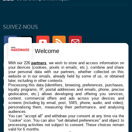
SUIVEZ-NOUS
Facebook
Twitter
Youtube
RSS
Newsletter
Welcome
With our 226
partners
, we wish to store and access information on
ENTREPRISE
À PROPOS
your devices (cookies, pixels in emails, etc.), combine and share
your personal data with our partners, whether collected on this
website or in our emails, already held by some of us, or obtained
Confidentialité et Cookies
Contact
later, including in other contexts.
Processing this data (identifiers, browsing, preferences, purchases,
Mentions légales et CGU
loyalty programs, IP, postal addresses and emails, phone, precise
geolocation, etc.) allows developing and offering you services,
Préférences Cookies
content, commercial offers and ads across your devices and
screens (including by email, post, SMS, phone, audio, and video),
Qui sommes nous
personalising them, measuring their performance, and analysing
audiences.
You can "accept all" and withdraw your consent at any time via the
"cookie" icon
. You can also "set detailed preferences" and object to
processing activities not subject to consent. These choices remain
valid for 6 months.