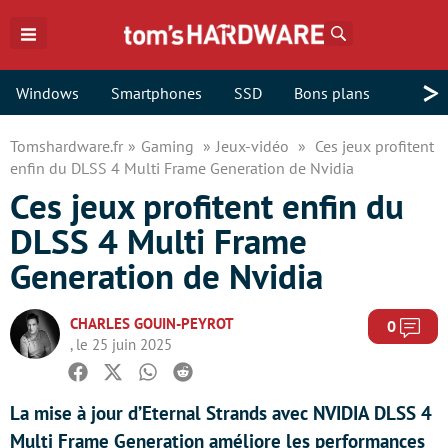
Rechercher
>
Windows
Smartphones
SSD
Bons plans
Tomshardware.fr
Gaming
Jeux-vidéo
Ces jeux profitent
enfin du DLSS 4 Multi Frame Generation de Nvidia
Ces jeux profitent enfin du
DLSS 4 Multi Frame
Generation de Nvidia
CHARLES GOUIN-PEYROT
Com
0
, le 25 juin 2025
Facebook
Twitter
Whatsapp
Reddit
La mise à jour d’Eternal Strands avec NVIDIA DLSS 4
Multi Frame Generation améliore les performances