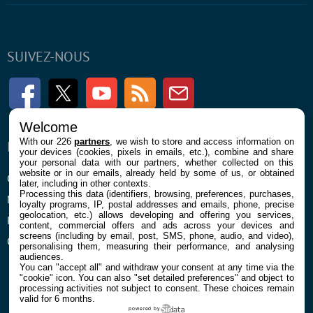
SUIVEZ-NOUS
Facebook
Twitter
Youtube
RSS
Newsletter
Welcome
With our 226
partners
, we wish to store and access information on
ENTREPRISE
À PROPOS
your devices (cookies, pixels in emails, etc.), combine and share
your personal data with our partners, whether collected on this
website or in our emails, already held by some of us, or obtained
Confidentialité et Cookies
Contact
later, including in other contexts.
Processing this data (identifiers, browsing, preferences, purchases,
Mentions légales et CGU
loyalty programs, IP, postal addresses and emails, phone, precise
geolocation, etc.) allows developing and offering you services,
Préférences Cookies
content, commercial offers and ads across your devices and
screens (including by email, post, SMS, phone, audio, and video),
Qui sommes nous
personalising them, measuring their performance, and analysing
audiences.
You can "accept all" and withdraw your consent at any time via the
"cookie" icon
. You can also "set detailed preferences" and object to
processing activities not subject to consent. These choices remain
valid for 6 months.
powered by