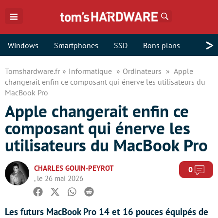
Rechercher
>
Windows
Smartphones
SSD
Bons plans
Tomshardware.fr
Informatique
Ordinateurs
Apple
changerait enfin ce composant qui énerve les utilisateurs du
MacBook Pro
Apple changerait enfin ce
composant qui énerve les
utilisateurs du MacBook Pro
CHARLES GOUIN-PEYROT
Com
0
, le 26 mai 2026
Facebook
Twitter
Whatsapp
Reddit
Les futurs MacBook Pro 14 et 16 pouces équipés de