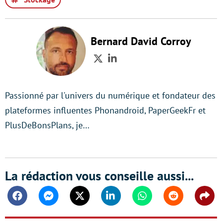
Bernard David Corroy
Twitter
LinkedIn
Passionné par l'univers du numérique et fondateur des
plateformes influentes Phonandroid, PaperGeekFr et
PlusDeBonsPlans, je…
La rédaction vous conseille aussi...
Facebook
Messenger
Twitter
Linkedin
Whatsapp
Reddit
Shar