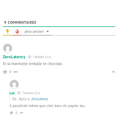
9
COMMENTAIRES
plus ancien
ZeroLatency
7 années il y a
Et la marmotte emballe le chocolat.
0
Lel
7 années il y a
Reply to
ZeroLatency
il paraitrait même que c’est dans du papier alu.
0