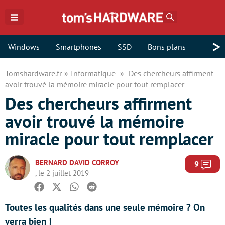
Rechercher
>
Windows
Smartphones
SSD
Bons plans
Tomshardware.fr
Informatique
Des chercheurs affirment
avoir trouvé la mémoire miracle pour tout remplacer
Des chercheurs affirment
avoir trouvé la mémoire
miracle pour tout remplacer
BERNARD DAVID CORROY
Com
9
, le 2 juillet 2019
Facebook
Twitter
Whatsapp
Reddit
Toutes les qualités dans une seule mémoire ? On
verra bien !