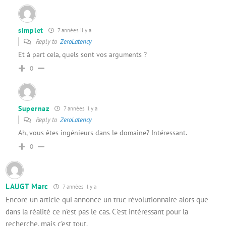
simplet
7 années il y a
Reply to
ZeroLatency
Et à part cela, quels sont vos arguments ?
0
Supernaz
7 années il y a
Reply to
ZeroLatency
Ah, vous êtes ingénieurs dans le domaine? Intéressant.
0
LAUGT Marc
7 années il y a
Encore un article qui annonce un truc révolutionnaire alors que
dans la réalité ce n’est pas le cas. C’est intéressant pour la
recherche, mais c’est tout.