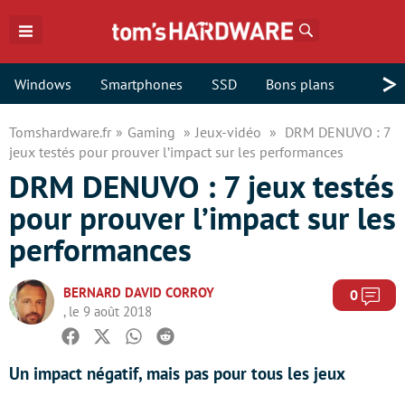
Rechercher
>
Windows
Smartphones
SSD
Bons plans
Tomshardware.fr
Gaming
Jeux-vidéo
DRM DENUVO : 7
jeux testés pour prouver l’impact sur les performances
DRM DENUVO : 7 jeux testés
pour prouver l’impact sur les
performances
BERNARD DAVID CORROY
Com
0
, le 9 août 2018
Facebook
Twitter
Whatsapp
Reddit
Un impact négatif, mais pas pour tous les jeux