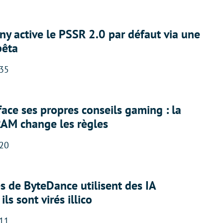
ny active le PSSR 2.0 par défaut via une
bêta
:35
face ses propres conseils gaming : la
RAM change les règles
:20
 de ByteDance utilisent des IA
ils sont virés illico
:11