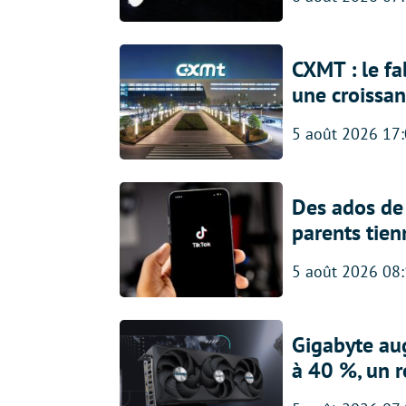
CXMT : le f
une croissa
5 août 2026 17
Des ados de 
parents tien
5 août 2026 08
Gigabyte au
à 40 %, un 