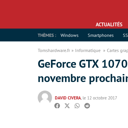
ACTUALITÉS
THÈMES :
Windows
Smartphones
S
Tomshardware.fr
Informatique
Cartes gr
GeForce GTX 1070 T
novembre prochai
DAVID CIVERA
, le 12 octobre 2017
Facebook
Twitter
Whatsapp
Reddit