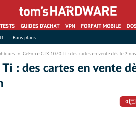
TESTS
GUIDES D’ACHAT
VPN
FORFAIT MOBILE
DOS
SD
Bons plans
aphiques
GeForce GTX 1070 Ti : des cartes en vente dès le 2 n
i : des cartes en vente dè
n
0