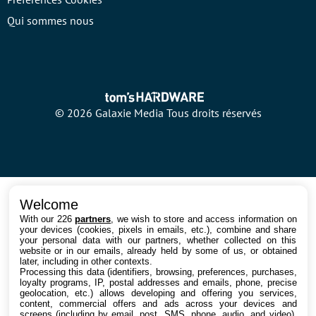
Qui sommes nous
© 2026 Galaxie Media Tous droits réservés
Welcome
With our 226
partners
, we wish to store and access information on
your devices (cookies, pixels in emails, etc.), combine and share
your personal data with our partners, whether collected on this
website or in our emails, already held by some of us, or obtained
later, including in other contexts.
Processing this data (identifiers, browsing, preferences, purchases,
loyalty programs, IP, postal addresses and emails, phone, precise
geolocation, etc.) allows developing and offering you services,
content, commercial offers and ads across your devices and
screens (including by email, post, SMS, phone, audio, and video),