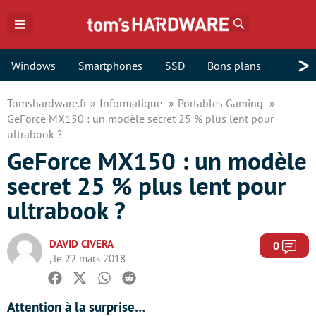
Rechercher
>
Windows
Smartphones
SSD
Bons plans
Tomshardware.fr
Informatique
Portables Gaming
GeForce MX150 : un modèle secret 25 % plus lent pour
ultrabook ?
GeForce MX150 : un modèle
secret 25 % plus lent pour
ultrabook ?
DAVID CIVERA
Com
0
, le 22 mars 2018
Facebook
Twitter
Whatsapp
Reddit
Attention à la surprise…