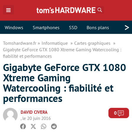
Rechercher
>
Windows
Smartphones
SSD
Bons plans
Tomshardware.fr
Informatique
Cartes graphiques
Gigabyte GeForce GTX 1080 Xtreme Gaming Watercooling :
fiabilité et performances
Gigabyte GeForce GTX 1080
Xtreme Gaming
Watercooling : fiabilité et
performances
DAVID CIVERA
Com
0
, le 20 juin 2016
Facebook
Twitter
Whatsapp
Reddit