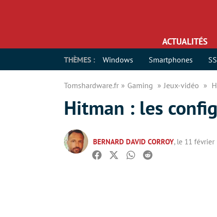
ACTUALITÉS
THÈMES :
Windows
Smartphones
S
Tomshardware.fr
Gaming
Jeux-vidéo
H
Hitman : les confi
BERNARD DAVID CORROY
, le 11 févrie
Facebook
Twitter
Whatsapp
Reddit