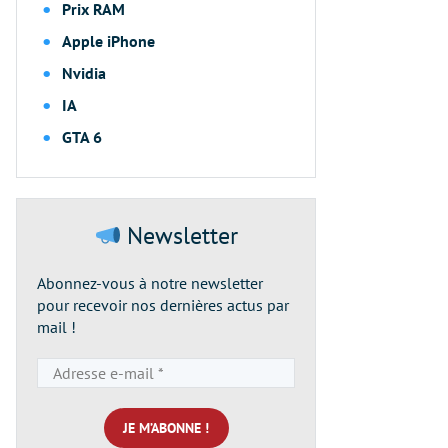
Prix RAM
Apple iPhone
Nvidia
IA
GTA 6
Newsletter
Abonnez-vous à notre newsletter
pour recevoir nos dernières actus par
mail !
Adresse
e-
mail
*