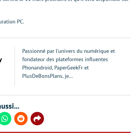
uration PC.
Passionné par l'univers du numérique et
y
fondateur des plateformes influentes
Phonandroid, PaperGeekFr et
PlusDeBonsPlans, je…
ussi...
din
Whatsapp
Reddit
Share