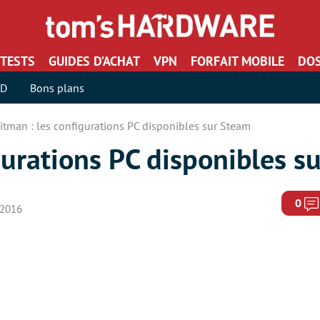
TESTS
GUIDES D’ACHAT
VPN
FORFAIT MOBILE
DOS
SD
Bons plans
itman : les configurations PC disponibles sur Steam
gurations PC disponibles s
0
r 2016