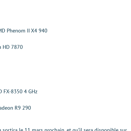
AMD Phenom II X4 940
n HD 7870
MD FX-8350 4 GHz
adeon R9 290
 sortira le 11 mars prochain, et qu’il sera disponible sur