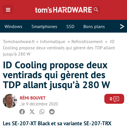
Rechercher
>
Windows
Smartphones
SSD
Bons plans
Tomshardware.fr
Informatique
Refroidissement
ID
Cooling propose deux ventirads qui gèrent des TDP allant
jusqu’à 280 W
ID Cooling propose deux
ventirads qui gèrent des
TDP allant jusqu’à 280 W
RÉMI BOUVET
Com
0
, le 9 décembre 2020
Facebook
Twitter
Whatsapp
Reddit
Les SE-207-XT Black et sa variante SE-207-TRX