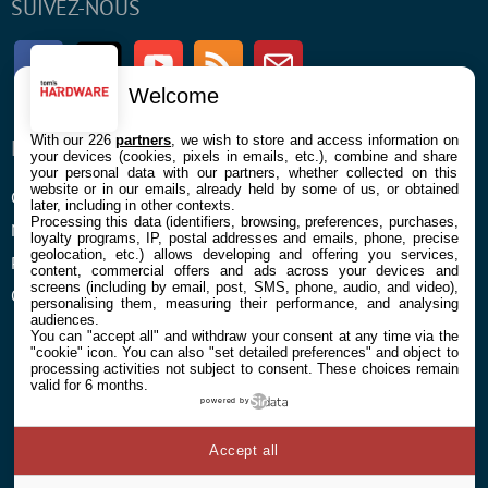
SUIVEZ-NOUS
Facebook
Twitter
Youtube
RSS
Newsletter
Welcome
With our 226
partners
, we wish to store and access information on
ENTREPRISE
À PROPOS
your devices (cookies, pixels in emails, etc.), combine and share
your personal data with our partners, whether collected on this
website or in our emails, already held by some of us, or obtained
Confidentialité et Cookies
Contact
later, including in other contexts.
Processing this data (identifiers, browsing, preferences, purchases,
Mentions légales et CGU
loyalty programs, IP, postal addresses and emails, phone, precise
geolocation, etc.) allows developing and offering you services,
Préférences Cookies
content, commercial offers and ads across your devices and
screens (including by email, post, SMS, phone, audio, and video),
Qui sommes nous
personalising them, measuring their performance, and analysing
audiences.
You can "accept all" and withdraw your consent at any time via the
"cookie" icon
. You can also "set detailed preferences" and object to
processing activities not subject to consent. These choices remain
valid for 6 months.
powered by
© 2026 Galaxie Media Tous droits réservés
Accept all