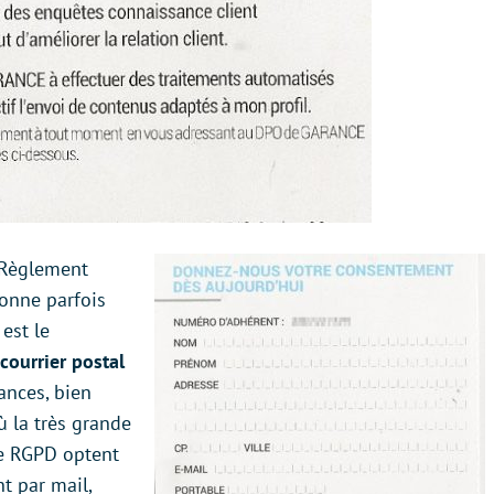
e Règlement
donne parfois
est le
courrier postal
ances, bien
ù la très grande
le RGPD optent
 par mail,