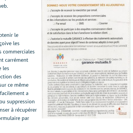
web.
btenir le
çoive les
ns commerciales
ent carrément
 les
ction des
 sur ce même
 facilement a
n ou suppression
nser à récupérer
ormulaire par