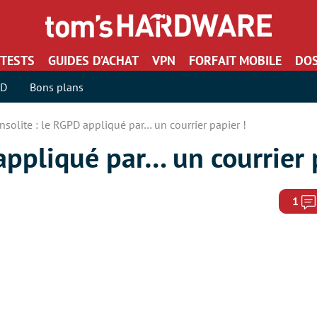
TESTS
GUIDES D’ACHAT
VPN
FORFAIT MOBILE
DOS
SD
Bons plans
Insolite : le RGPD appliqué par… un courrier papier !
 appliqué par… un courrier 
1