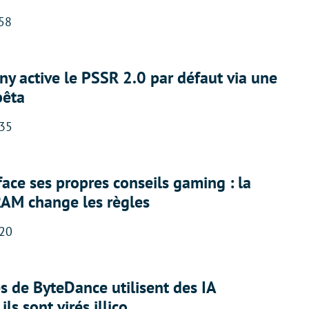
:58
ny active le PSSR 2.0 par défaut via une
bêta
:35
face ses propres conseils gaming : la
RAM change les règles
:20
 de ByteDance utilisent des IA
ils sont virés illico