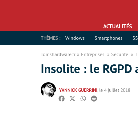
ACTUALITÉS
THÈMES :
Windows
Smartphones
S
Tomshardware.fr
Entreprises
Sécurité
Insolite : le RGPD
YANNICK GUERRINI
, le 4 juillet 2018
Facebook
Twitter
Whatsapp
Reddit