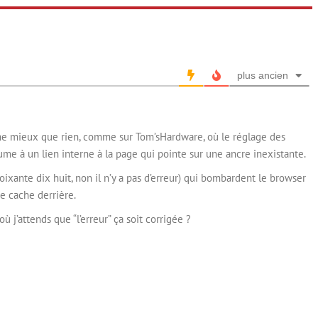
plus ancien
ême mieux que rien, comme sur Tom’sHardware, où le réglage des
ume à un lien interne à la page qui pointe sur une ancre inexistante.
ixante dix huit, non il n’y a pas d’erreur) qui bombardent le browser
se cache derrière.
où j’attends que “l’erreur” ça soit corrigée ?