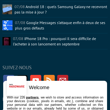
07/08
Android 18 : quels Samsung Galaxy ne recevront
pas la mise à jour ?
07/08
Google Messages s’attaque enfin à deux de ses
plus gros défauts
07/08
iPhone 18 Pro : pourquoi il sera difficile de
l’acheter à son lancement en septembre
SUIVEZ-NOUS
Facebook
Twitter
Youtube
RSS
Newsletter
Welcome
With our 226
partners
, we wish to store and access information on
ENTREPRISE
À PROPOS
your devices (cookies, pixels in emails, etc.), combine and share
your personal data with our partners, whether collected on this
website or in our emails, already held by some of us, or obtained