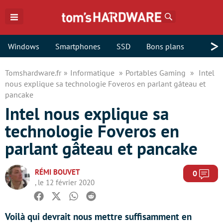
Rechercher
>
Windows
Smartphones
SSD
Bons plans
Tomshardware.fr
Informatique
Portables Gaming
Intel
nous explique sa technologie Foveros en parlant gâteau et
pancake
Intel nous explique sa
technologie Foveros en
parlant gâteau et pancake
RÉMI BOUVET
Com
0
, le 12 février 2020
Facebook
Twitter
Whatsapp
Reddit
Voilà qui devrait nous mettre suffisamment en