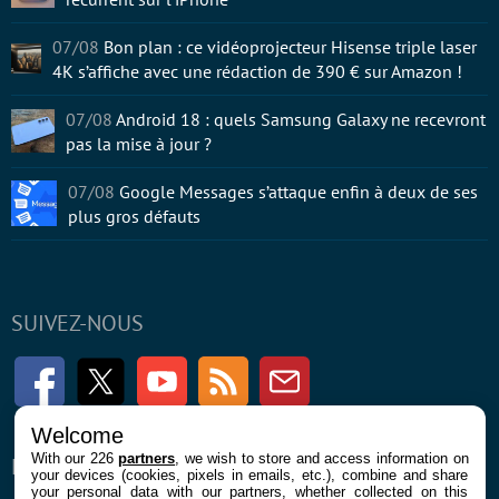
07/08
Bon plan : ce vidéoprojecteur Hisense triple laser
4K s’affiche avec une rédaction de 390 € sur Amazon !
07/08
Android 18 : quels Samsung Galaxy ne recevront
pas la mise à jour ?
07/08
Google Messages s’attaque enfin à deux de ses
plus gros défauts
SUIVEZ-NOUS
Facebook
Twitter
Youtube
RSS
Newsletter
Welcome
With our 226
partners
, we wish to store and access information on
ENTREPRISE
À PROPOS
your devices (cookies, pixels in emails, etc.), combine and share
your personal data with our partners, whether collected on this