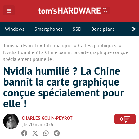
Rechercher
>
Windows
Smartphones
SSD
Bons plans
Tomshardware.fr
Informatique
Cartes graphiques
Nvidia humilié ? La Chine bannit la carte graphique conçue
spécialement pour elle !
Nvidia humilié ? La Chine
bannit la carte graphique
conçue spécialement pour
elle !
CHARLES GOUIN-PEYROT
Com
0
, le 20 mai 2026
Facebook
Twitter
Whatsapp
Reddit