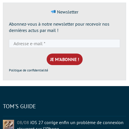
Newsletter
Abonnez-vous à notre newsletter pour recevoir nos
dernières actus par mail !
Adresse
e-
mail
*
Politique de confidentialité
TOM'S GUIDE
08/08
iOS 27 corrige enfin un problème de connexion
récurrent sur l’iPhone