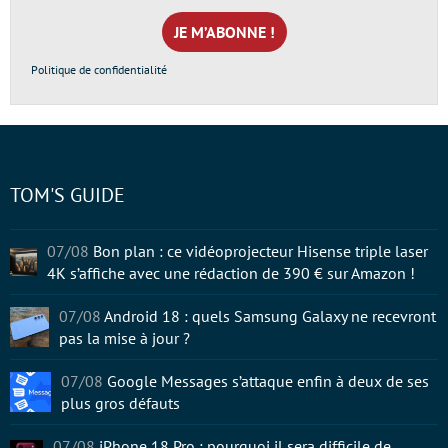
mail
*
Politique de confidentialité
TOM'S GUIDE
07/08
Bon plan : ce vidéoprojecteur Hisense triple laser
4K s’affiche avec une rédaction de 390 € sur Amazon !
07/08
Android 18 : quels Samsung Galaxy ne recevront
pas la mise à jour ?
07/08
Google Messages s’attaque enfin à deux de ses
plus gros défauts
07/08
iPhone 18 Pro : pourquoi il sera difficile de