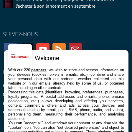
l’acheter à son lancement en septembre
SUIVEZ-NOUS
Facebook
Twitter
Youtube
RSS
Newsletter
Welcome
With our 226
partners
, we wish to store and access information on
ENTREPRISE
À PROPOS
your devices (cookies, pixels in emails, etc.), combine and share
your personal data with our partners, whether collected on this
website or in our emails, already held by some of us, or obtained
Confidentialité et Cookies
Contact
later, including in other contexts.
Processing this data (identifiers, browsing, preferences, purchases,
Mentions légales et CGU
loyalty programs, IP, postal addresses and emails, phone, precise
geolocation, etc.) allows developing and offering you services,
Préférences Cookies
content, commercial offers and ads across your devices and
screens (including by email, post, SMS, phone, audio, and video),
Qui sommes nous
personalising them, measuring their performance, and analysing
audiences.
You can "accept all" and withdraw your consent at any time via the
"cookie" icon
. You can also "set detailed preferences" and object to
processing activities not subject to consent. These choices remain