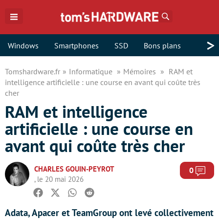
Rechercher
>
Windows
Smartphones
SSD
Bons plans
Tomshardware.fr
Informatique
Mémoires
RAM et
intelligence artificielle : une course en avant qui coûte très
cher
RAM et intelligence
artificielle : une course en
avant qui coûte très cher
CHARLES GOUIN-PEYROT
Com
0
, le 20 mai 2026
Facebook
Twitter
Whatsapp
Reddit
Adata, Apacer et TeamGroup ont levé collectivement