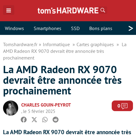
Rechercher
>
Windows
Smartphones
SSD
Bons plans
Tomshardware.fr
Informatique
Cartes graphiques
La
AMD Radeon RX 9070 devrait être annoncée très
prochainement
La AMD Radeon RX 9070
devrait être annoncée très
prochainement
CHARLES GOUIN-PEYROT
Com
0
, le 5 février 2025
Facebook
Twitter
Whatsapp
Reddit
La AMD Radeon RX 9070 devrait être annoncée très