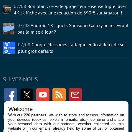
07/08
Bon plan : ce vidéoprojecteur Hisense triple laser
4K s’affiche avec une rédaction de 390 € sur Amazon !
07/08
Android 18 : quels Samsung Galaxy ne recevront
pas la mise à jour ?
07/08
Google Messages s’attaque enfin à deux de ses
plus gros défauts
SUIVEZ-NOUS
Facebook
Twitter
Youtube
RSS
Newsletter
Welcome
With our 226
partners
, we wish to store and access information on
ENTREPRISE
À PROPOS
your devices (cookies, pixels in emails, etc.), combine and share
your personal data with our partners, whether collected on this
website or in our emails, already held by some of us, or obtained
Confidentialité et Cookies
Contact