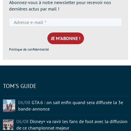
Abonnez-vous à notre newsletter pour recevoir nos
dernières actus par mail !
Adresse
e-
mail
*
Politique de confidentialité
TOM'S GUIDE
06/08
GTA 6 : on sait enfin quand sera diffusée la 3e
bande-annonce
06/08
Disney+ va ravir les fans de foot avec la diffusion
de ce championnat majeur