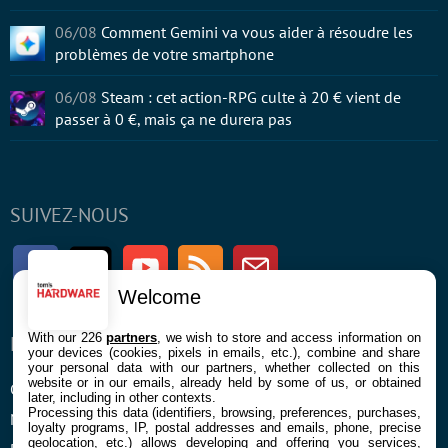
06/08
Comment Gemini va vous aider à résoudre les
problèmes de votre smartphone
06/08
Steam : cet action-RPG culte à 20 € vient de
passer à 0 €, mais ça ne durera pas
SUIVEZ-NOUS
Facebook
Twitter
Youtube
RSS
Newsletter
Welcome
With our 226
partners
, we wish to store and access information on
ENTREPRISE
À PROPOS
your devices (cookies, pixels in emails, etc.), combine and share
your personal data with our partners, whether collected on this
website or in our emails, already held by some of us, or obtained
Confidentialité et Cookies
Contact
later, including in other contexts.
Processing this data (identifiers, browsing, preferences, purchases,
Mentions légales et CGU
loyalty programs, IP, postal addresses and emails, phone, precise
geolocation, etc.) allows developing and offering you services,