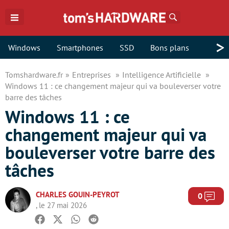
Rechercher
>
Windows
Smartphones
SSD
Bons plans
Tomshardware.fr
Entreprises
Intelligence Artificielle
Windows 11 : ce changement majeur qui va bouleverser votre
barre des tâches
Windows 11 : ce
changement majeur qui va
bouleverser votre barre des
tâches
CHARLES GOUIN-PEYROT
Com
0
, le 27 mai 2026
Facebook
Twitter
Whatsapp
Reddit