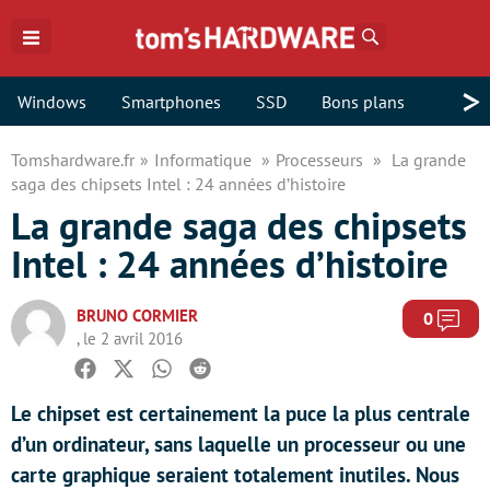
Rechercher
>
Windows
Smartphones
SSD
Bons plans
Tomshardware.fr
Informatique
Processeurs
La grande
saga des chipsets Intel : 24 années d’histoire
La grande saga des chipsets
Intel : 24 années d’histoire
BRUNO CORMIER
Com
0
, le 2 avril 2016
Facebook
Twitter
Whatsapp
Reddit
Le chipset est certainement la puce la plus centrale
d’un ordinateur, sans laquelle un processeur ou une
carte graphique seraient totalement inutiles. Nous