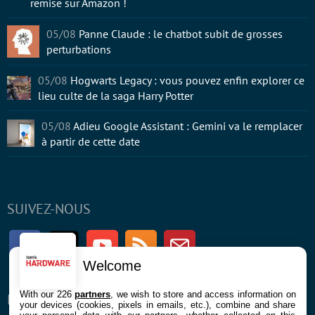
remise sur Amazon !
05/08
Panne Claude : le chatbot subit de grosses
perturbations
05/08
Hogwarts Legacy : vous pouvez enfin explorer ce
lieu culte de la saga Harry Potter
05/08
Adieu Google Assistant : Gemini va le remplacer
à partir de cette date
SUIVEZ-NOUS
Facebook
Twitter
Youtube
RSS
Newsletter
Welcome
With our 226
partners
, we wish to store and access information on
ENTREPRISE
À PROPOS
your devices (cookies, pixels in emails, etc.), combine and share