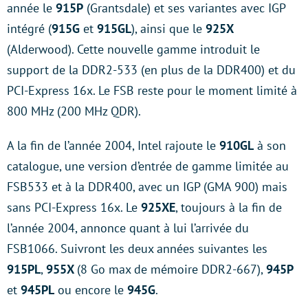
année le
915P
(Grantsdale) et ses variantes avec IGP
intégré (
915G
et
915GL
), ainsi que le
925X
(Alderwood). Cette nouvelle gamme introduit le
support de la DDR2-533 (en plus de la DDR400) et du
PCI-Express 16x. Le FSB reste pour le moment limité à
800 MHz (200 MHz QDR).
A la fin de l’année 2004, Intel rajoute le
910GL
à son
catalogue, une version d’entrée de gamme limitée au
FSB533 et à la DDR400, avec un IGP (GMA 900) mais
sans PCI-Express 16x. Le
925XE
, toujours à la fin de
l’année 2004, annonce quant à lui l’arrivée du
FSB1066. Suivront les deux années suivantes les
915PL
,
955X
(8 Go max de mémoire DDR2-667),
945P
et
945PL
ou encore le
945G
.