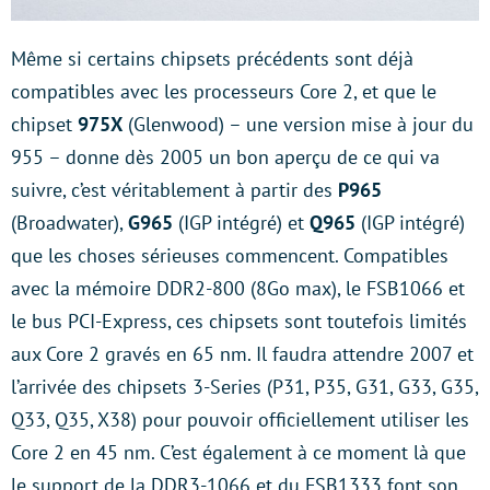
Même si certains chipsets précédents sont déjà
compatibles avec les processeurs Core 2, et que le
chipset
975X
(Glenwood) – une version mise à jour du
955 – donne dès 2005 un bon aperçu de ce qui va
suivre, c’est véritablement à partir des
P965
(Broadwater),
G965
(IGP intégré) et
Q965
(IGP intégré)
que les choses sérieuses commencent. Compatibles
avec la mémoire DDR2-800 (8Go max), le FSB1066 et
le bus PCI-Express, ces chipsets sont toutefois limités
aux Core 2 gravés en 65 nm. Il faudra attendre 2007 et
l’arrivée des chipsets 3-Series (P31, P35, G31, G33, G35,
Q33, Q35, X38) pour pouvoir officiellement utiliser les
Core 2 en 45 nm. C’est également à ce moment là que
le support de la DDR3-1066 et du FSB1333 font son