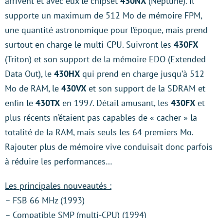
arrivent et avec eux le chipset
430NX
(Neptune). Il
supporte un maximum de 512 Mo de mémoire FPM,
une quantité astronomique pour l’époque, mais prend
surtout en charge le multi-CPU. Suivront les
430FX
(Triton) et son support de la mémoire EDO (
Extended
Data Out)
, le
430HX
qui prend en charge jusqu’à 512
Mo de RAM, le
430VX
et son support de la SDRAM et
enfin le
430TX
en 1997. Détail amusant, les
430FX
et
plus récents n’étaient pas capables de « cacher » la
totalité de la RAM, mais seuls les 64 premiers Mo.
Rajouter plus de mémoire vive conduisait donc parfois
à réduire les performances…
Les principales nouveautés :
– FSB 66 MHz (1993)
– Compatible SMP (multi-CPU) (1994)