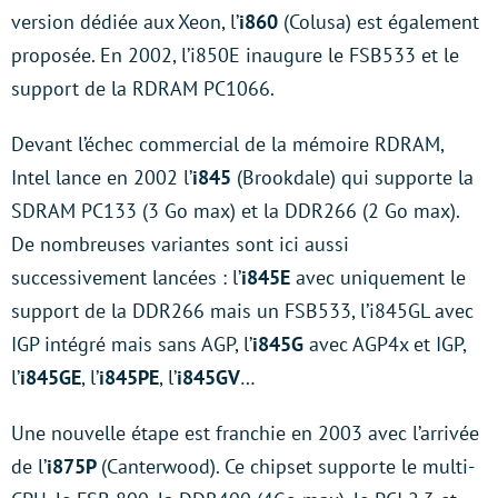
version dédiée aux Xeon, l’
i860
(Colusa) est également
proposée. En 2002, l’i850E inaugure le FSB533 et le
support de la RDRAM PC1066.
Devant l’échec commercial de la mémoire RDRAM,
Intel lance en 2002 l’
i845
(Brookdale) qui supporte la
SDRAM PC133 (3 Go max) et la DDR266 (2 Go max).
De nombreuses variantes sont ici aussi
successivement lancées : l’
i845E
avec uniquement le
support de la DDR266 mais un FSB533, l’i845GL avec
IGP intégré mais sans AGP, l’
i845G
avec AGP4x et IGP,
l’
i845GE
, l’
i845PE
, l’
i845GV
…
Une nouvelle étape est franchie en 2003 avec l’arrivée
de l’
i875P
(Canterwood). Ce chipset supporte le multi-