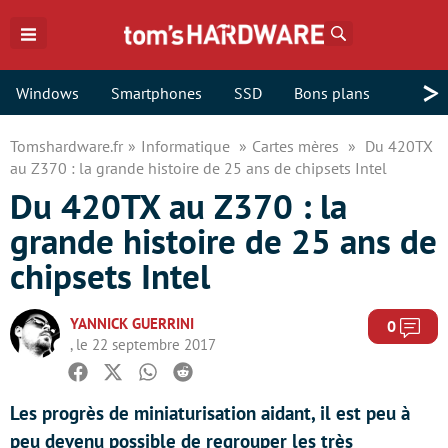
Rechercher
>
Windows
Smartphones
SSD
Bons plans
Tomshardware.fr
Informatique
Cartes mères
Du 420TX
au Z370 : la grande histoire de 25 ans de chipsets Intel
Du 420TX au Z370 : la
grande histoire de 25 ans de
chipsets Intel
YANNICK GUERRINI
Com
0
, le 22 septembre 2017
Facebook
Twitter
Whatsapp
Reddit
Les progrès de miniaturisation aidant, il est peu à
peu devenu possible de regrouper les très