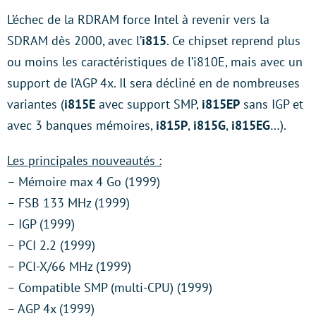
L’échec de la RDRAM force Intel à revenir vers la
SDRAM dès 2000, avec l’
i815
. Ce chipset reprend plus
ou moins les caractéristiques de l’i810E, mais avec un
support de l’AGP 4x. Il sera décliné en de nombreuses
variantes (
i815E
avec support SMP,
i815EP
sans IGP et
avec 3 banques mémoires,
i815P
,
i815G
,
i815EG
…).
Les principales nouveautés :
– Mémoire max 4 Go (1999)
– FSB 133 MHz (1999)
– IGP (1999)
– PCI 2.2 (1999)
– PCI-X/66 MHz (1999)
– Compatible SMP (multi-CPU) (1999)
– AGP 4x (1999)