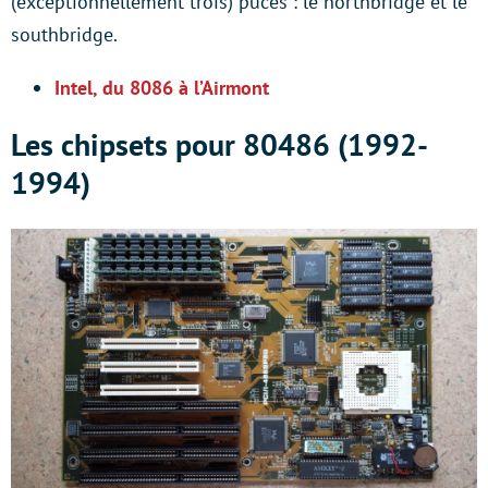
(exceptionnellement trois) puces : le northbridge et le
southbridge.
Intel, du 8086 à l’Airmont
Les chipsets pour 80486 (1992-
1994)