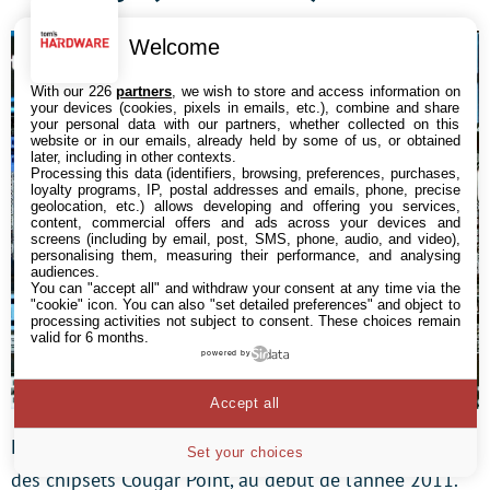
Welcome
With our 226
partners
, we wish to store and access information on
your devices (cookies, pixels in emails, etc.), combine and share
your personal data with our partners, whether collected on this
website or in our emails, already held by some of us, or obtained
later, including in other contexts.
Processing this data (identifiers, browsing, preferences, purchases,
loyalty programs, IP, postal addresses and emails, phone, precise
geolocation, etc.) allows developing and offering you services,
content, commercial offers and ads across your devices and
screens (including by email, post, SMS, phone, audio, and video),
personalising them, measuring their performance, and analysing
audiences.
You can "accept all" and withdraw your consent at any time via the
"cookie" icon
. You can also "set detailed preferences" and object to
processing activities not subject to consent. These choices remain
valid for 6 months.
powered by
Accept all
L’arrivée des Sandy Bridge coïncide avec le lancement
Set your choices
des chipsets Cougar Point, au début de l’année 2011.