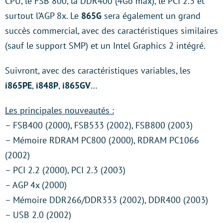
CPU, le FSB 800, la DDR400 (4Go max), le PCI 2.3 et
surtout l’AGP 8x. Le
865G
sera également un grand
succès commercial, avec des caractéristiques similaires
(sauf le support SMP) et un Intel Graphics 2 intégré.
Suivront, avec des caractéristiques variables, les
i865PE
,
i848P
,
i865GV
…
Les principales nouveautés :
– FSB400 (2000), FSB533 (2002), FSB800 (2003)
– Mémoire RDRAM PC800 (2000), RDRAM PC1066
(2002)
– PCI 2.2 (2000), PCI 2.3 (2003)
– AGP 4x (2000)
– Mémoire DDR266/DDR333 (2002), DDR400 (2003)
– USB 2.0 (2002)