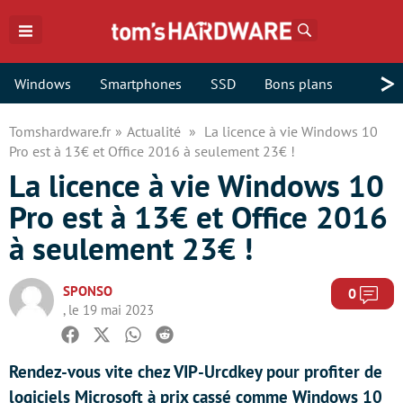
Rechercher
>
Windows
Smartphones
SSD
Bons plans
Tomshardware.fr
Actualité
La licence à vie Windows 10
Pro est à 13€ et Office 2016 à seulement 23€ !
La licence à vie Windows 10
Pro est à 13€ et Office 2016
à seulement 23€ !
SPONSO
Com
0
, le 19 mai 2023
Facebook
Twitter
Whatsapp
Reddit
Rendez-vous vite chez VIP-Urcdkey pour profiter de
logiciels Microsoft à prix cassé comme Windows 10