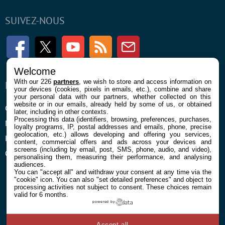
SUIVEZ-NOUS
Facebook
Twitter
Youtube
RSS
Newsletter
Welcome
With our 226
partners
, we wish to store and access information on
ENTREPRISE
À PROPOS
your devices (cookies, pixels in emails, etc.), combine and share
your personal data with our partners, whether collected on this
website or in our emails, already held by some of us, or obtained
Confidentialité et Cookies
Contact
later, including in other contexts.
Processing this data (identifiers, browsing, preferences, purchases,
Mentions légales et CGU
loyalty programs, IP, postal addresses and emails, phone, precise
geolocation, etc.) allows developing and offering you services,
Préférences Cookies
content, commercial offers and ads across your devices and
screens (including by email, post, SMS, phone, audio, and video),
Qui sommes nous
personalising them, measuring their performance, and analysing
audiences.
You can "accept all" and withdraw your consent at any time via the
"cookie" icon
. You can also "set detailed preferences" and object to
processing activities not subject to consent. These choices remain
valid for 6 months.
powered by
© 2026 Galaxie Media Tous droits réservés
Accept all