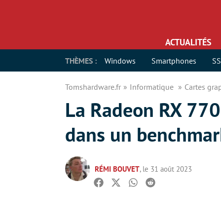
ACTUALITÉS
THÈMES :
Windows
Smartphones
S
Tomshardware.fr
Informatique
Cartes gr
La Radeon RX 7700
dans un benchmar
RÉMI BOUVET
, le 31 août 2023
Facebook
Twitter
Whatsapp
Reddit