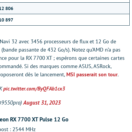
12 806
10 897
avi 32 avec 3456 processeurs de flux et 12 Go de
 (bande passante de 432 Go/s). Notez qu’AMD n’a pas
ence pour la RX 7700 XT ; espérons que certaines cartes
recommandé. Si des marques comme ASUS, ASRock,
roposeront dès le lancement,
MSI passerait son tour
.
7K
pic.twitter.com/ByQFAb1cx3
@9550pro)
August 31, 2023
eon RX 7700 XT Pulse 12 Go
oost : 2544 MHz