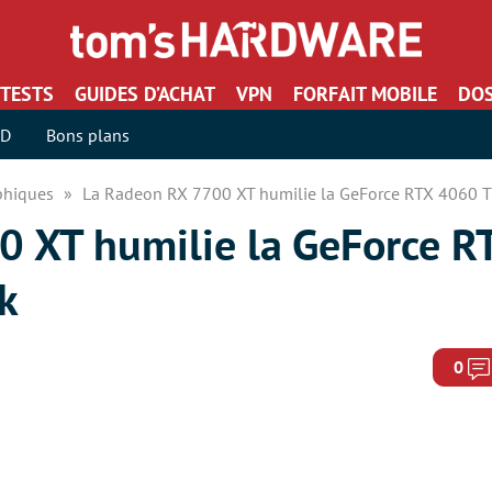
TESTS
GUIDES D’ACHAT
VPN
FORFAIT MOBILE
DOS
SD
Bons plans
aphiques
La Radeon RX 7700 XT humilie la GeForce RTX 4060 
 XT humilie la GeForce R
k
0