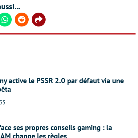
ussi...
din
Whatsapp
Reddit
Share
ny active le PSSR 2.0 par défaut via une
bêta
:35
face ses propres conseils gaming : la
RAM change les règles