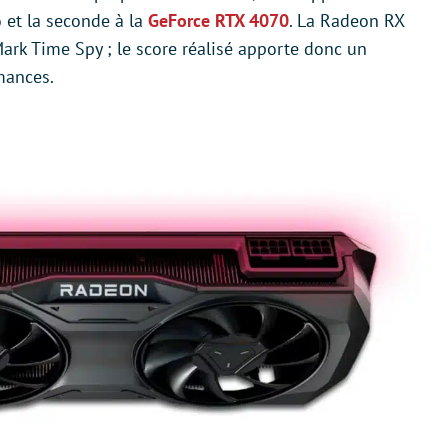
 et la seconde à la
GeForce RTX 4070
. La Radeon RX
ark Time Spy ; le score réalisé apporte donc un
mances.