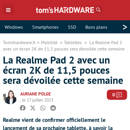
Rechercher
>
Windows
Smartphones
SSD
Bons plans
Tomshardware.fr
Mobilité
Tablettes
La Realme Pad 2
avec un écran 2K de 11,5 pouces sera dévoilée cette semaine
La Realme Pad 2 avec un
écran 2K de 11,5 pouces
sera dévoilée cette semaine
AURIANE POLGE
Com
0
, le 17 juillet 2023
Facebook
Twitter
Whatsapp
Reddit
Realme vient de confirmer officiellement le
lancement de sa prochaine tablette, à savoir la