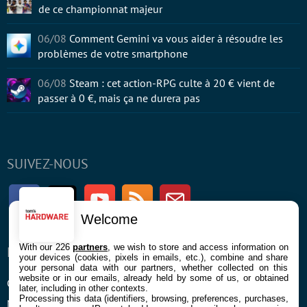
de ce championnat majeur
06/08
Comment Gemini va vous aider à résoudre les
problèmes de votre smartphone
06/08
Steam : cet action-RPG culte à 20 € vient de
passer à 0 €, mais ça ne durera pas
SUIVEZ-NOUS
Facebook
Twitter
Youtube
RSS
Newsletter
Welcome
With our 226
partners
, we wish to store and access information on
ENTREPRISE
À PROPOS
your devices (cookies, pixels in emails, etc.), combine and share
your personal data with our partners, whether collected on this
website or in our emails, already held by some of us, or obtained
Confidentialité et Cookies
Contact
later, including in other contexts.
Processing this data (identifiers, browsing, preferences, purchases,
Mentions légales et CGU