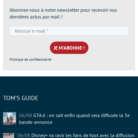
Abonnez-vous à notre newsletter pour recevoir nos
dernières actus par mail !
Adresse
e-
mail
*
Politique de confidentialité
TOM'S GUIDE
06/08
GTA 6 : on sait enfin quand sera diffusée la 3e
bande-annonce
06/08
Disney+ va ravir les fans de foot avec la diffusion