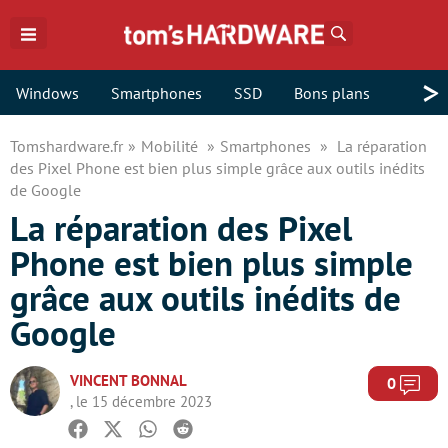
Rechercher
>
Windows
Smartphones
SSD
Bons plans
Tomshardware.fr
Mobilité
Smartphones
La réparation
des Pixel Phone est bien plus simple grâce aux outils inédits
de Google
La réparation des Pixel
Phone est bien plus simple
grâce aux outils inédits de
Google
VINCENT BONNAL
Com
0
, le 15 décembre 2023
Facebook
Twitter
Whatsapp
Reddit