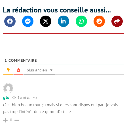
La rédaction vous conseille aussi...
Facebook
Messenger
Twitter
Linkedin
Whatsapp
Reddit
Shar
1
COMMENTAIRE
plus ancien
gto
5 années il y a
c’est bien beaux tout ça mais si elles sont dispos nul part je vois
pas trop l’intérêt de ce genre d’article
0