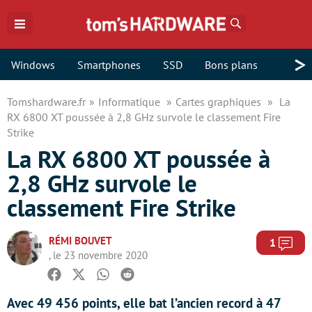
Rechercher
>
Windows
Smartphones
SSD
Bons plans
Tomshardware.fr
Informatique
Cartes graphiques
La
RX 6800 XT poussée à 2,8 GHz survole le classement Fire
Strike
La RX 6800 XT poussée à
2,8 GHz survole le
classement Fire Strike
RÉMI BOUVET
Com
1
, le 23 novembre 2020
Facebook
Twitter
Whatsapp
Reddit
Avec 49 456 points, elle bat l’ancien record à 47